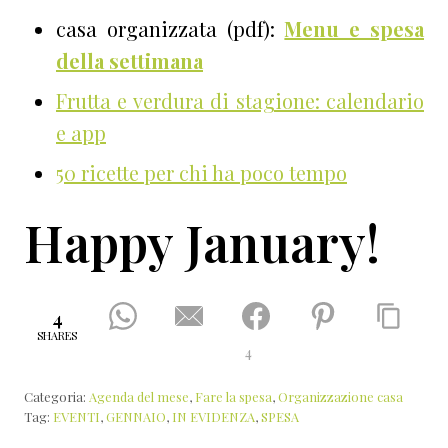
casa organizzata (pdf):
Menu e spesa
della settimana
Frutta e verdura di stagione: calendario
e app
50 ricette per chi ha poco tempo
Happy January!
4
SHARES
4
Categoria:
Agenda del mese
,
Fare la spesa
,
Organizzazione casa
Tag:
EVENTI
,
GENNAIO
,
IN EVIDENZA
,
SPESA