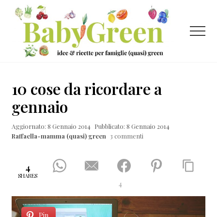
Menu
Passa
Passa
Passa
al
alla
al
contenuto
barra
piè
Menu
principale
laterale
di
primaria
pagina
Idee
e
10 cose da ricordare a
ricette
gennaio
per
Aggiornato: 8 Gennaio 2014
Pubblicato: 8 Gennaio 2014
famiglie
Raffaella-mamma (quasi) green
3 commenti
(quasi)
green
4
SHARES
4
Pin