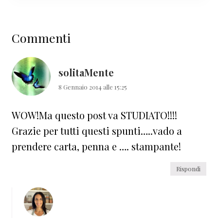
Interazioni
Commenti
del
lettore
solitaMente
8 Gennaio 2014 alle 15:25
WOW!Ma questo post va STUDIATO!!!!
Grazie per tutti questi spunti…..vado a
prendere carta, penna e …. stampante!
Rispondi