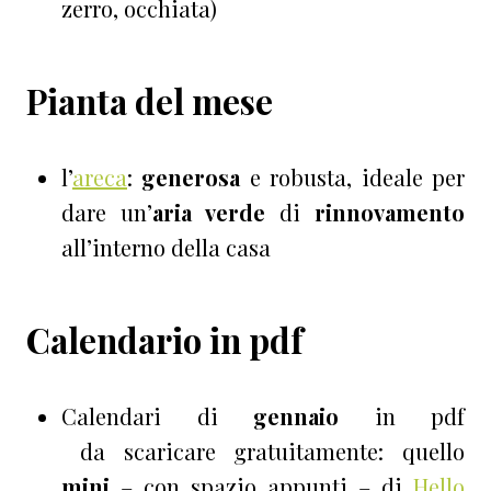
zerro, occhiata)
Pianta del mese
l’
areca
:
generosa
e robusta, ideale per
dare un’
aria verde
di
rinnovamento
all’interno della casa
Calendario in pdf
Calendari di
gennaio
in pdf
da scaricare gratuitamente: quello
mini
– con spazio appunti – di
Hello