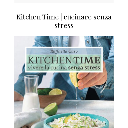
in
questo
Kitchen Time | cucinare senza
sito
stress
web