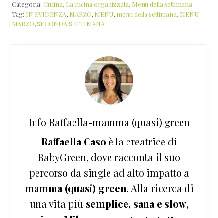
Categoria:
Cucina
,
La cucina organizzata
,
Menu della settimana
Tag:
IN EVIDENZA
,
MARZO
,
MENU
,
menu della settimana
,
MENU
MARZO
,
SECONDA SETTIMANA
Info
Raffaella-mamma (quasi) green
Raffaella Caso
è la creatrice di
BabyGreen, dove racconta il suo
percorso da single ad alto impatto a
mamma (quasi) green
. Alla ricerca di
una vita più
semplice, sana e slow
,