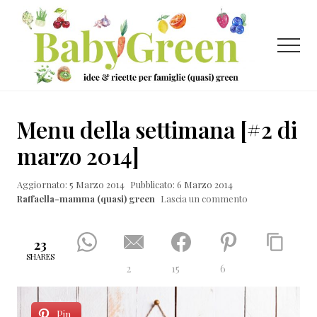
Menu
Passa
Passa
Passa
al
alla
al
contenuto
barra
piè
Menu
principale
laterale
di
primaria
pagina
Idee
e
Menu della settimana [#2 di
ricette
marzo 2014]
per
Aggiornato: 5 Marzo 2014
Pubblicato: 6 Marzo 2014
famiglie
Raffaella-mamma (quasi) green
Lascia un commento
(quasi)
green
23
SHARES
2
15
6
Pin