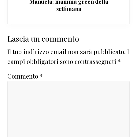
Manuela: mamma green della
settimana
Interazioni
Lascia un commento
del
Il tuo indirizzo email non sarà pubblicato.
I
lettore
campi obbligatori sono contrassegnati
*
Commento
*