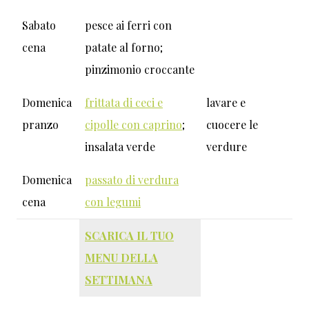
Sabato
pesce ai ferri con
cena
patate al forno;
pinzimonio croccante
Domenica
frittata di ceci e
lavare e
pranzo
cipolle con caprino
;
cuocere le
insalata verde
verdure
Domenica
passato di verdura
cena
con legumi
SCARICA IL TUO
MENU DELLA
SETTIMANA