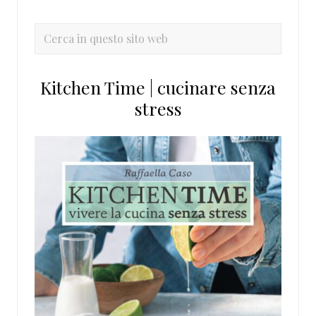
laterale
primaria
Cerca
in
questo
Kitchen Time | cucinare senza
sito
stress
web