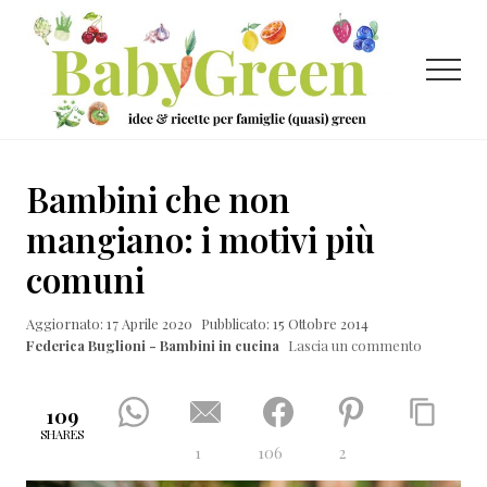
Menu
Passa
Passa
Passa
al
alla
al
contenuto
barra
piè
Menu
principale
laterale
di
primaria
pagina
Idee
e
Bambini che non
ricette
mangiano: i motivi più
per
comuni
famiglie
(quasi)
Aggiornato: 17 Aprile 2020
Pubblicato: 15 Ottobre 2014
Federica Buglioni - Bambini in cucina
Lascia un commento
green
109
SHARES
1
106
2