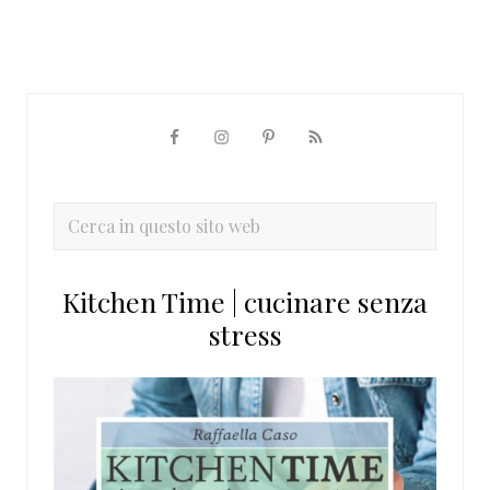
Barra
laterale
primaria
Cerca
in
questo
Kitchen Time | cucinare senza
sito
stress
web