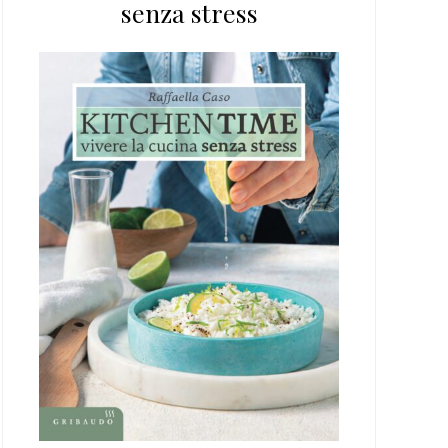
senza stress
web