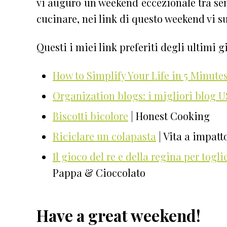
vi auguro un weekend eccezionale tra semp
cucinare, nei link di questo weekend vi s
Questi i miei link preferiti degli ultimi g
How to Simplify Your Life in 5 Minute
Organization blogs: i migliori blog 
Biscotti bicolore
| Honest Cooking
Riciclare un colapasta
| Vita a impatto
Il gioco del re e della regina per togl
Pappa & Cioccolato
Have a great weekend!