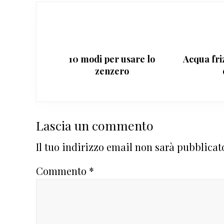
10 modi per usare lo
Acqua friz
zenzero
Interazioni
Lascia un commento
del
Il tuo indirizzo email non sarà pubblicat
lettore
Commento
*