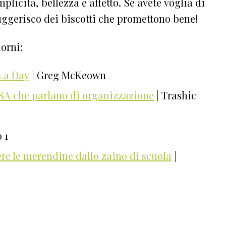
licità, bellezza e affetto. Se avete voglia di
uggerisco dei biscotti che promettono bene!
iorni:
s a Day
| Greg McKeown
USA che parlano di organizzazione
| Trashic
 1
iere le merendine dallo zaino di scuola
|