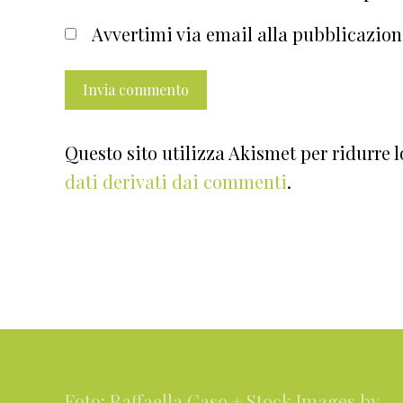
Avvertimi via email alla pubblicazion
Questo sito utilizza Akismet per ridurre 
dati derivati dai commenti
.
Footer
Foto: Raffaella Caso + Stock Images by