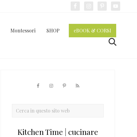
Bef
Hea
Montessori
SHOP
eBOOK & CORSI
Cerca
Barra
laterale
primaria
Cerca
in
questo
Kitchen Time | cucinare
sito