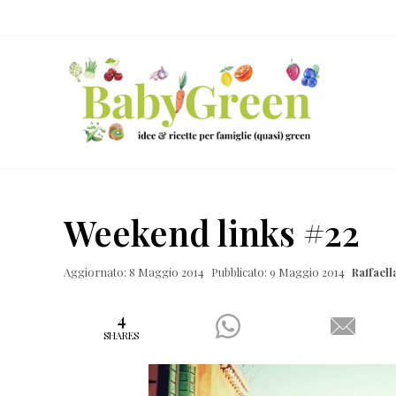
Skip
Passa
Passa
Passa
to
al
alla
al
right
contenuto
barra
piè
header
principale
laterale
di
navigation
primaria
pagina
Idee
e
Weekend links #22
ricette
per
Aggiornato: 8 Maggio 2014
Pubblicato: 9 Maggio 2014
Raffael
famiglie
(quasi)
4
SHARES
green