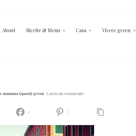
About
Ricette & Menu
Casa
Vivere green
la-mamma (quasi) green
Lascia un commento
1
3