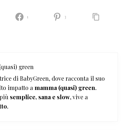
1
3
quasi) green
trice di BabyGreen, dove racconta il suo
lto impatto a
mamma (quasi) green
.
 più
semplice, sana e slow
, vive a
tto
.