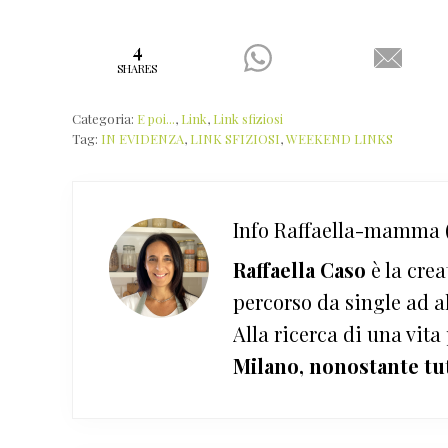
4
SHARES
Categoria:
E poi...
,
Link
,
Link sfiziosi
Tag:
IN EVIDENZA
,
LINK SFIZIOSI
,
WEEKEND LINKS
Info
Raffaella-mamma (
Raffaella Caso
è la crea
percorso da single ad a
Alla ricerca di una vita
Milano, nonostante tu