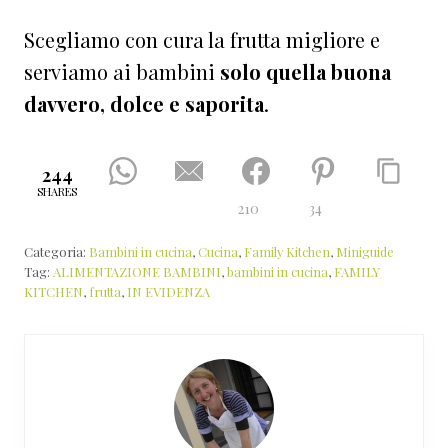
Scegliamo con cura la frutta migliore e
serviamo ai bambini
solo quella buona
davvero, dolce e saporita
.
244
SHARES
210
34
Categoria:
Bambini in cucina
,
Cucina
,
Family Kitchen
,
Miniguide
Tag:
ALIMENTAZIONE BAMBINI
,
bambini in cucina
,
FAMILY
KITCHEN
,
frutta
,
IN EVIDENZA