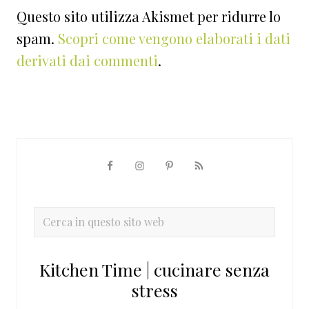
Questo sito utilizza Akismet per ridurre lo
spam.
Scopri come vengono elaborati i dati
derivati dai commenti
.
Barra
laterale
primaria
Cerca
in
questo
Kitchen Time | cucinare senza
sito
stress
web