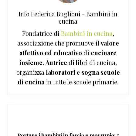
Info
Federica Buglioni - Bambini in
cucina
Fondatrice di
Bambini in cucina
,
associazione che promuove il
valore
affettivo ed educativo
di
cucinare
insieme
.
Autrice
di libri di cucina,
organizza
laboratori
e
sogna
scuole
di cucina
in tutte le scuole primarie.
Portare i bambini in fascia e marsupio: 5