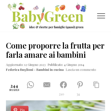
Menu
Passa
Passa
Passa
al
alla
al
contenuto
barra
piè
Menu
principale
laterale
di
primaria
pagina
Idee
e
Come proporre la frutta per
ricette
farla amare ai bambini
per
Aggiornato: 12 Giugno 2023
Pubblicato: 4 Giugno 2014
famiglie
Federica Buglioni - Bambini in cucina
Lascia un commento
(quasi)
green
244
SHARES
210
34
Pin