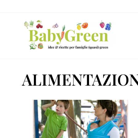
Skip
Passa
Passa
to
al
al
right
contenuto
piè
header
principale
di
navigation
pagina
Idee
e
ALIMENTAZION
ricette
per
famiglie
(quasi)
green