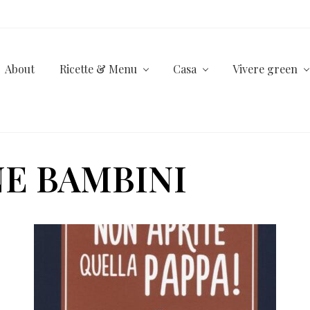
About
Ricette & Menu
Casa
Vivere green
E BAMBINI