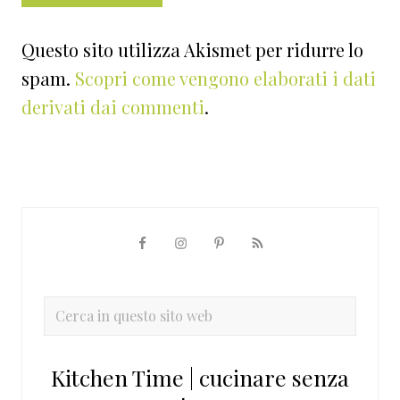
Questo sito utilizza Akismet per ridurre lo
spam.
Scopri come vengono elaborati i dati
derivati dai commenti
.
Barra
laterale
primaria
Cerca
in
questo
Kitchen Time | cucinare senza
sito
web