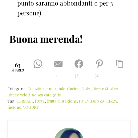
punto saranno abbondanti o per 3
persone).
Buona merenda!
63
SHARES
1
32
30
Categoria:
Colazioni e merende
,
Cucina
,
Dolci
,
Ricette & altro
,
Ricette veloci
,
Senza categoria
Tag:
CEREALI
,
frutta
,
frutta di stagione
,
IN EVIDENZA
,
LIZZY
,
melone
,
YOGURT