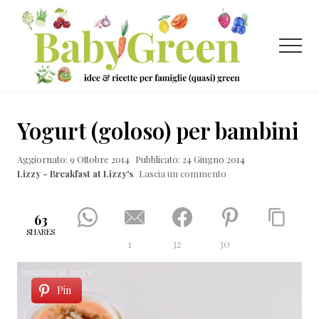
Menu
Passa
Passa
Passa
al
alla
al
contenuto
barra
piè
Menu
principale
laterale
di
primaria
pagina
Idee
e
Yogurt (goloso) per bambini
ricette
Aggiornato: 9 Ottobre 2014
Pubblicato: 24 Giugno 2014
per
Lizzy - Breakfast at Lizzy's
Lascia un commento
famiglie
(quasi)
63
green
SHARES
1
32
30
Pin