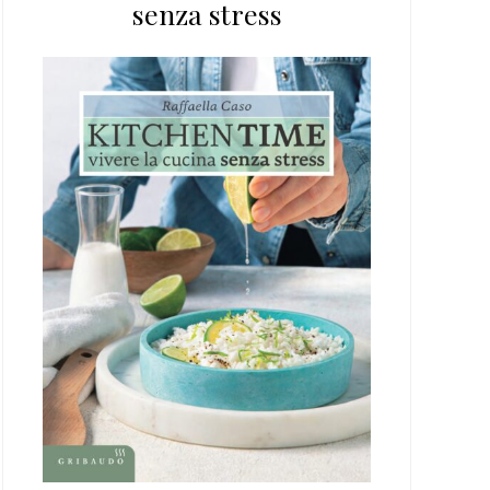
senza stress
web