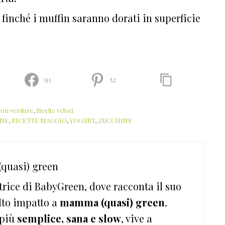
 finché i muffin saranno dorati in superficie
91
52
 con verdure
,
Ricette veloci
INE
,
RICETTE MAGGIO
,
YOGURT
,
ZUCCHINE
quasi) green
trice di BabyGreen, dove racconta il suo
lto impatto a
mamma (quasi) green
.
 più
semplice, sana e slow
, vive a