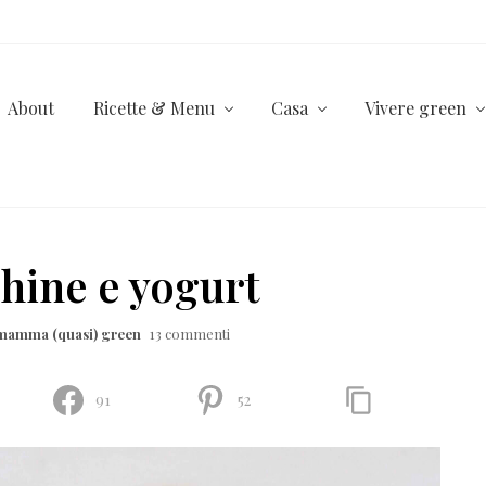
About
Ricette & Menu
Casa
Vivere green
chine e yogurt
-mamma (quasi) green
13 commenti
91
52