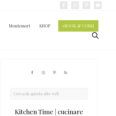
Bef
Hea
Montessori
SHOP
eBOOK & CORSI
Cerca
Barra
laterale
primaria
Cerca
in
questo
Kitchen Time | cucinare
sito