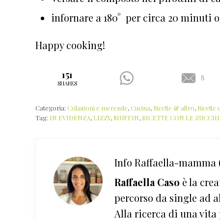
infornare a 180° per circa 20 minuti o
Happy cooking!
151
8
SHARES
Categoria:
Colazioni e merende
,
Cucina
,
Ricette & altro
,
Ricette
Tag:
IN EVIDENZA
,
LIZZY
,
MUFFIN
,
RICETTE CON LE ZUCCH
Info
Raffaella-mamma (
Raffaella Caso
è la crea
percorso da single ad a
Alla ricerca di una vita