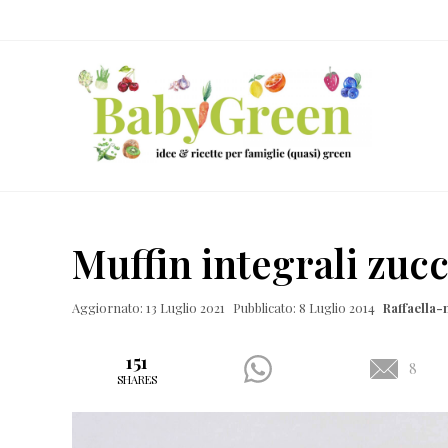
Skip
Passa
Passa
Passa
to
al
alla
al
right
contenuto
barra
piè
header
principale
laterale
di
navigation
primaria
pagina
Idee
e
Muffin integrali zuc
ricette
per
Aggiornato: 13 Luglio 2021
Pubblicato: 8 Luglio 2014
Raffaella
famiglie
(quasi)
151
8
SHARES
green