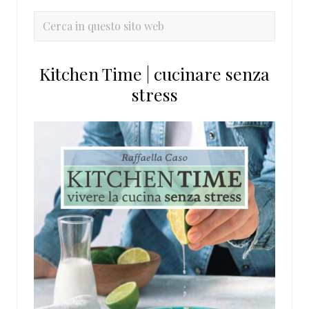
primaria
Cerca
in
questo
Kitchen Time | cucinare senza
sito
stress
web