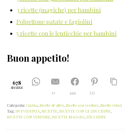
3 ricette (magiche) per bambini
Polpettone patate e fagiolini
5 ricette con le lenticchie per bambini
Buon appetito!
678
SHARES
11
444
223
Categoria:
Cucina
,
Ricette & altro
,
Ricette con verdure
,
Ricette veloci
Tag:
IN EVIDENZA
,
RICETTE
,
RICETTE CON LE ZUCCHINE
,
RICETTE CON VERDURE
,
RICETTE MAGGIO
,
ZUCCHINE