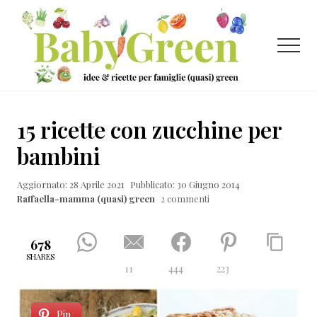
Menu
Passa
Passa
Passa
al
alla
al
contenuto
barra
piè
Menu
principale
laterale
di
primaria
pagina
Idee
e
15 ricette con zucchine per
ricette
bambini
per
Aggiornato: 28 Aprile 2021
Pubblicato: 30 Giugno 2014
famiglie
Raffaella-mamma (quasi) green
2 commenti
(quasi)
green
678
SHARES
11
444
223
Pin