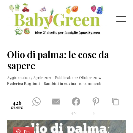
Menu
Passa
Passa
Passa
al
alla
al
contenuto
barra
piè
Menu
principale
laterale
di
primaria
pagina
Idee
e
Olio di palma: le cose da
ricette
sapere
per
Aggiornato: 17 Aprile 2020
Pubblicato: 22 Ottobre 2014
famiglie
Federica Buglioni - Bambini in cucina
10 commenti
(quasi)
green
426
SHARES
422
4
Pin