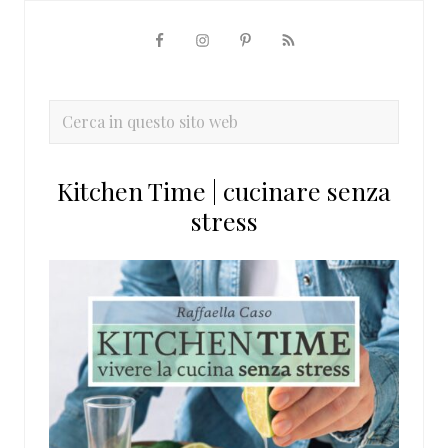
Barra
laterale
primaria
Cerca
in
questo
Kitchen Time | cucinare senza
sito
stress
web