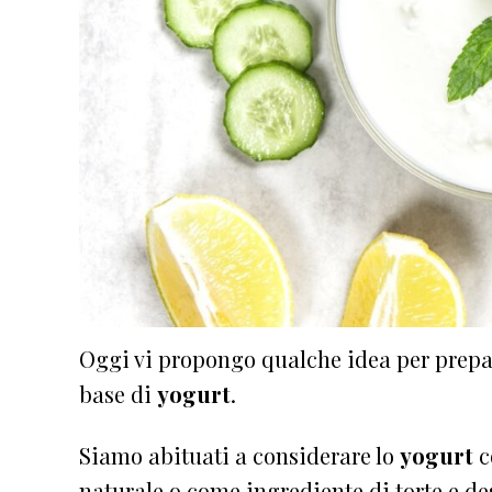
Oggi vi propongo qualche idea per prepa
base di
yogurt
.
Siamo abituati a considerare lo
yogurt
c
naturale o come ingrediente di torte e d