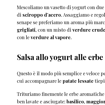
Mescoliamo un vasetto di yogurt con due
di
sciroppo d’acero
. Assaggiamo e rego
senape se preferiamo un aroma più marc
grigliati
, con un misto di
verdure crud
con le
verdure al vapore
.
Salsa allo yogurt alle erb
Questo è il modo più semplice e veloce 
cui accompagnare le
patate lessate
tiep
Trituriamo finemente le erbe aromatiche 
ben lavate e asciugate:
basilico
,
maggio