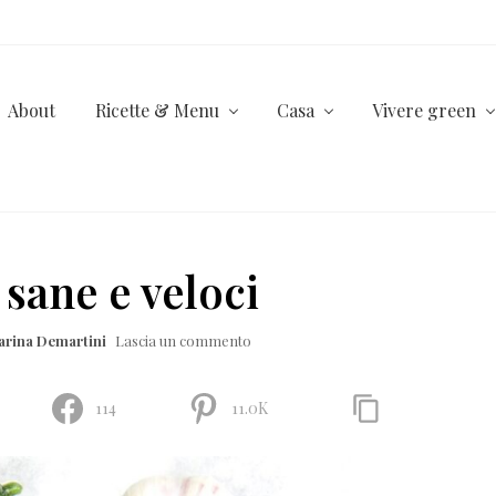
About
Ricette & Menu
Casa
Vivere green
 sane e veloci
arina Demartini
Lascia un commento
114
11.0K