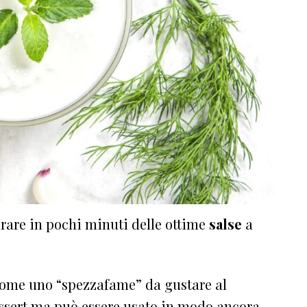
rare in pochi minuti delle ottime
salse
a
ome uno “spezzafame” da gustare al
essert ma può essere usato in modo ancora