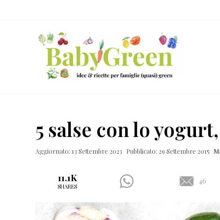
Skip
Passa
Passa
Passa
to
al
alla
al
right
contenuto
barra
piè
header
principale
laterale
di
navigation
primaria
pagina
Idee
e
5 salse con lo yogurt,
ricette
per
Aggiornato: 13 Settembre 2023
Pubblicato: 29 Settembre 2015
M
famiglie
(quasi)
11.1K
46
SHARES
green