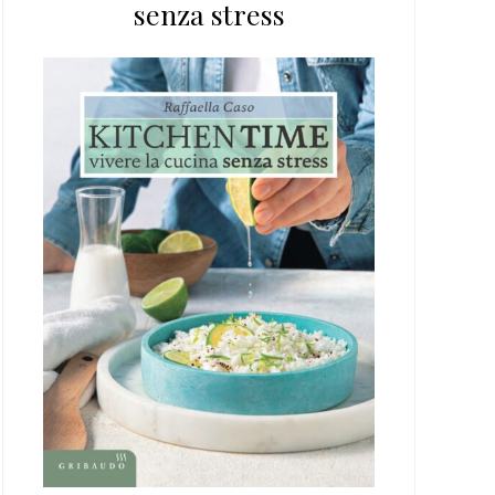
senza stress
web