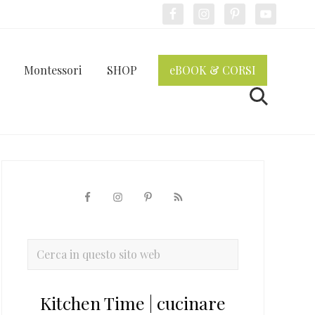
Bef
Hea
Montessori
SHOP
eBOOK & CORSI
Cerca
Barra
laterale
primaria
Cerca
in
questo
Kitchen Time | cucinare
sito