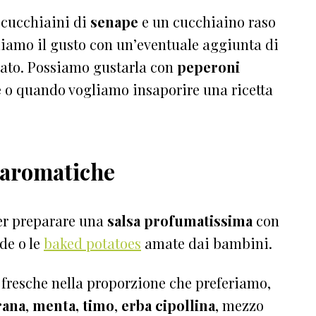
 cucchiaini di
senape
e un cucchiaino raso
liamo il gusto con un’eventuale aggiunta di
ato. Possiamo gustarla con
peperoni
e
o quando vogliamo insaporire una ricetta
e aromatiche
per preparare una
salsa profumatissima
con
ide o le
baked potatoes
amate dai bambini.
fresche nella proporzione che preferiamo,
rana
,
menta, timo
,
erba cipollina
, mezzo