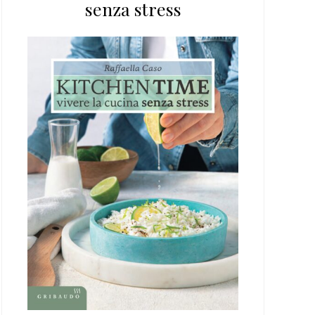
senza stress
web