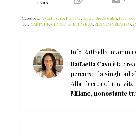
SHARES
Categoria:
A costo zero
,
Fai da te
,
Giochi
,
Giochi e libri
,
Idee Gioc
Tag:
CARTONE
,
GIOCHI
,
IN EVIDENZA
,
RICICLO CREATIVO
,
S
Info
Raffaella-mamma (
Raffaella Caso
è la crea
percorso da single ad a
Alla ricerca di una vita
Milano, nonostante tu