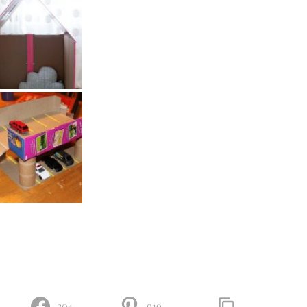
204
919