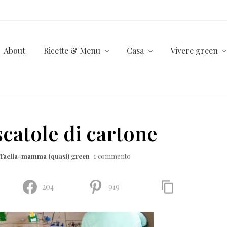
About
Ricette & Menu
Casa
Vivere green
 scatole di cartone
ffaella-mamma (quasi) green
1 commento
204
919