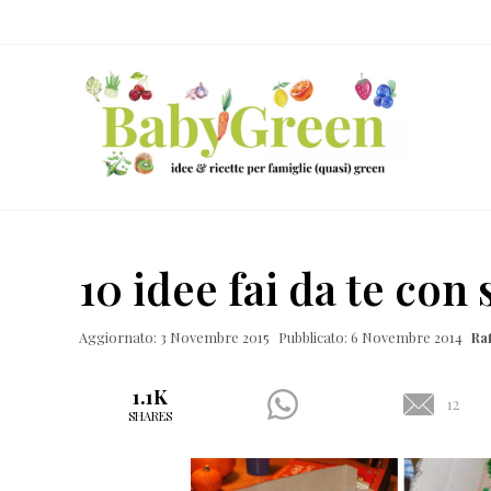
Skip
Passa
Passa
Passa
to
al
alla
al
right
contenuto
barra
piè
header
principale
laterale
di
navigation
primaria
pagina
Idee
e
10 idee fai da te con
ricette
per
Aggiornato: 3 Novembre 2015
Pubblicato: 6 Novembre 2014
Ra
famiglie
(quasi)
1.1K
12
SHARES
green