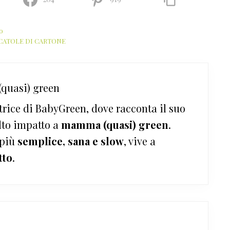
o
CATOLE DI CARTONE
quasi) green
trice di BabyGreen, dove racconta il suo
lto impatto a
mamma (quasi) green
.
 più
semplice, sana e slow
, vive a
tto
.