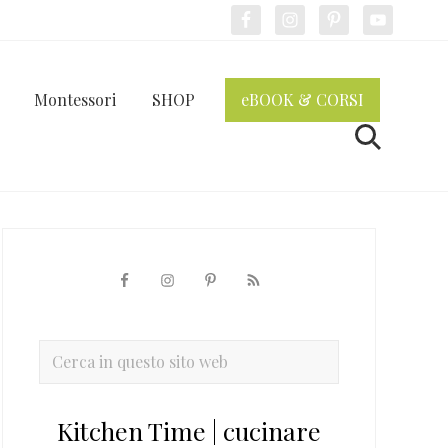
Bef
Hea
Montessori
SHOP
eBOOK & CORSI
Cerca
Barra
laterale
primaria
Cerca
in
questo
Kitchen Time | cucinare
sito