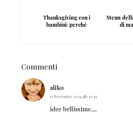
Thanksgiving con i
Menu della
bambini: perché
di ma
celebrarlo
Interazioni
Commenti
del
lettore
aliko
11 Novembre 2014 alle 10:45
idee bellissime….