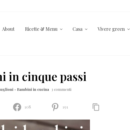
About
Ricette & Menu
Casa
Vivere green
i in cinque passi
uglioni - Bambini in cucina
3 commenti
108
191