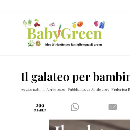
Skip
Passa
Passa
Passa
to
al
alla
al
right
contenuto
barra
piè
header
principale
laterale
di
navigation
primaria
pagina
Idee
e
Il galateo per bambin
ricette
per
Aggiornato: 17 Aprile 2020
Pubblicato: 22 Aprile 2015
Federica B
famiglie
(quasi)
299
SHARES
green