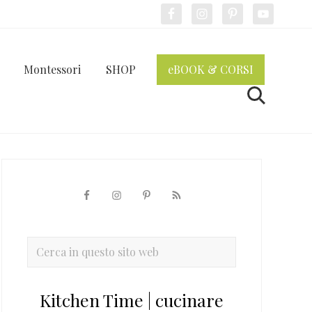
Bef
Hea
Montessori
SHOP
eBOOK & CORSI
Cerca
Barra
laterale
primaria
Cerca
in
questo
Kitchen Time | cucinare
sito