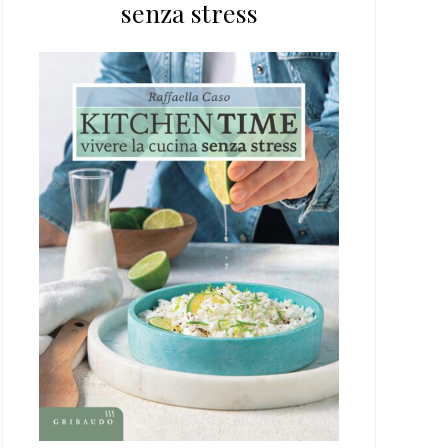
senza stress
web