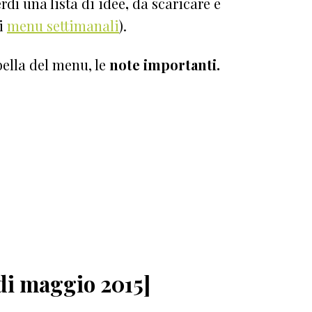
rdì una lista di idee
,
da scaricare e
 i
menu settimanali
).
ella del menu, le
note
importanti.
di maggio 2015]