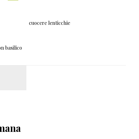
cuocere lenticchie
n basilico
imana