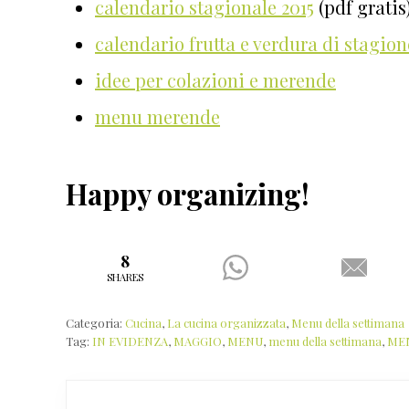
calendario stagionale 2015
(pdf gratis
calendario frutta e verdura di stagion
idee per colazioni e merende
menu merende
Happy organizing!
8
SHARES
Categoria:
Cucina
,
La cucina organizzata
,
Menu della settimana
Tag:
IN EVIDENZA
,
MAGGIO
,
MENU
,
menu della settimana
,
ME