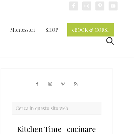
Bef
Hea
Montessori
SHOP
eBOOK & CORSI
Cerca
Barra
laterale
primaria
Cerca
in
questo
Kitchen Time | cucinare
sito