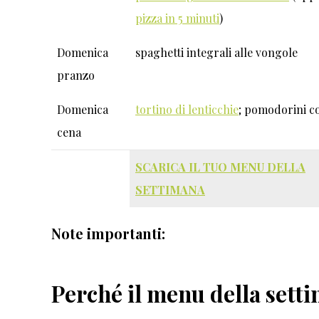
pizza in 5 minuti
)
Domenica
spaghetti integrali alle vongole
pranzo
Domenica
tortino di lenticchie
; pomodorini co
cena
SCARICA IL TUO MENU DELLA
SETTIMANA
Note importanti:
Perché il menu della sett