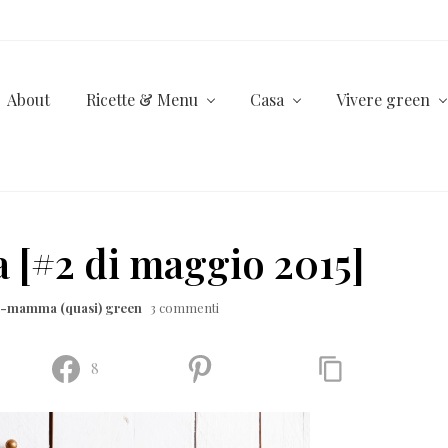
About
Ricette & Menu
Casa
Vivere green
 [#2 di maggio 2015]
la-mamma (quasi) green
3 commenti
8