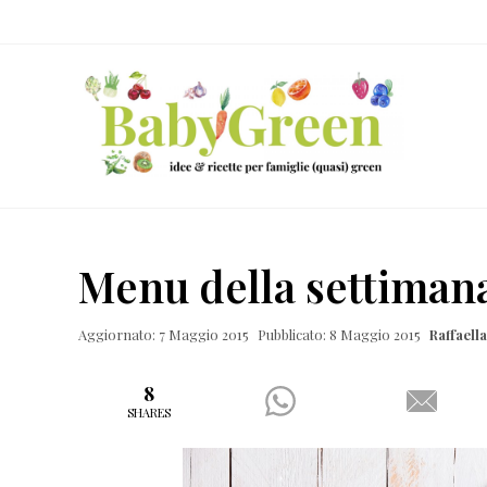
Skip
Passa
Passa
Passa
to
al
alla
al
right
contenuto
barra
piè
header
principale
laterale
di
navigation
primaria
pagina
Idee
e
Menu della settimana
ricette
per
Aggiornato: 7 Maggio 2015
Pubblicato: 8 Maggio 2015
Raffael
famiglie
(quasi)
8
SHARES
green