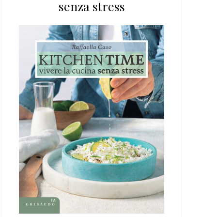
senza stress
web