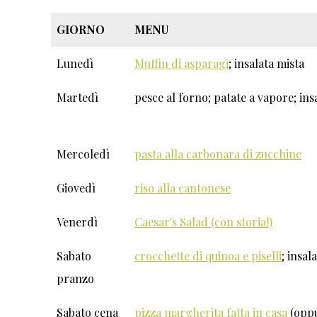
GIORNO
MENU
Lunedì
Muffin di asparagi
; insalata mista
Martedì
pesce al forno; patate a vapore; ins
Mercoledì
pasta alla carbonara di zucchine
Giovedì
riso alla cantonese
Venerdì
Caesar's Salad (con storia!)
Sabato
crocchette di quinoa e piselli
; insal
pranzo
Sabato cena
pizza margherita fatta in casa
(opp