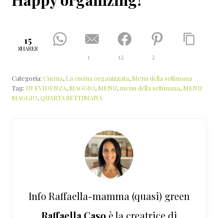
15
SHARES
1
12
2
Categoria:
Cucina
,
La cucina organizzata
,
Menu della settimana
Tag:
IN EVIDENZA
,
MAGGIO
,
MENU
,
menu della settimana
,
MENU
MAGGIO
,
QUARTA SETTIMANA
Info
Raffaella-mamma (quasi) green
Raffaella Caso
è la creatrice di