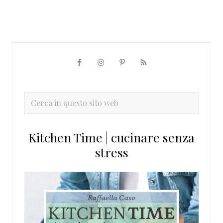
Barra
laterale
primaria
Cerca
in
questo
Kitchen Time | cucinare senza
sito
stress
web