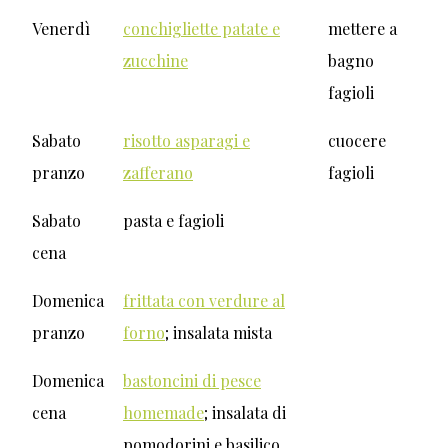
Venerdì
conchigliette patate e
mettere a
zucchine
bagno
fagioli
Sabato
risotto asparagi e
cuocere
pranzo
zafferano
fagioli
Sabato
pasta e fagioli
cena
Domenica
frittata con verdure al
pranzo
forno
; insalata mista
Domenica
bastoncini di pesce
cena
homemade
; insalata di
pomodorini e basilico