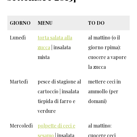
GIORNO
MENU
TO DO
Lunedì
torta salata alla
al mattino (o il
zucca
| insalata
giorno rpima):
mista
cuocere a vapore
la zucca
Martedì
pesce di stagione al
mettere ceci in
cartoccio | insalata
ammollo (per
tiepida di farro e
domani)
verdure
Mercoledì
polpette di ceci e
al mattino:
sesamo
| insalata
cuocere ceci