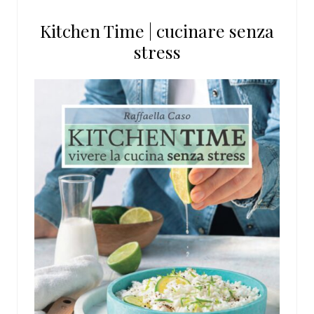
questo
Kitchen Time | cucinare senza
sito
stress
web