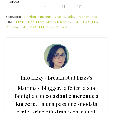
SHARES
20
344
137
Categoria:
Colazioni e merende
,
Cucina
,
Dolci
,
Ricette & altro
Tag:
IN EVIDENZA
,
LIZZY
,
MELE
,
MUFFIN
,
RICETTE CON LA
ZUCCA
,
RICETTE CON LE MELE
,
ZUCCA
Info
Lizzy - Breakfast at Lizzy's
Mamma e blogger, fa felice la sua
famiglia con
colazioni e merende a
km zero
. Ha una passione smodata
per le farine più strane con le quali