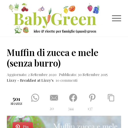
Menu
Passa
Passa
Passa
al
alla
al
contenuto
barra
piè
Menu
principale
laterale
di
primaria
pagina
Idee
e
Muffin di zucca e mele
ricette
(senza burro)
per
Aggiornato: 2 Settembre 2020
Pubblicato: 30 Settembre 2015
famiglie
Lizzy - Breakfast at Lizzy's
10 commenti
(quasi)
green
501
SHARES
20
344
137
Pin