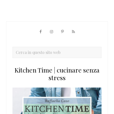
Barra
laterale
primaria
Cerca
in
questo
Kitchen Time | cucinare senza
sito
stress
web