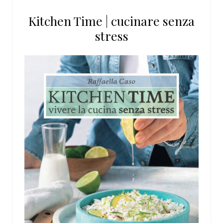
questo
Kitchen Time | cucinare senza
sito
stress
web