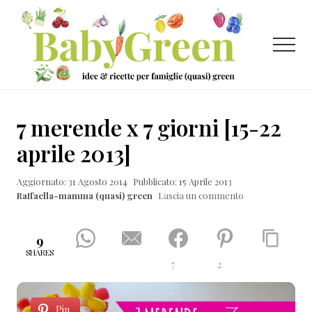
Menu
Passa
Passa
Passa
al
alla
al
contenuto
barra
piè
Menu
principale
laterale
di
primaria
pagina
Idee
e
7 merende x 7 giorni [15-22
ricette
aprile 2013]
per
Aggiornato: 31 Agosto 2014
Pubblicato: 15 Aprile 2013
famiglie
Raffaella-mamma (quasi) green
Lascia un commento
(quasi)
green
9
SHARES
7
2
Pin