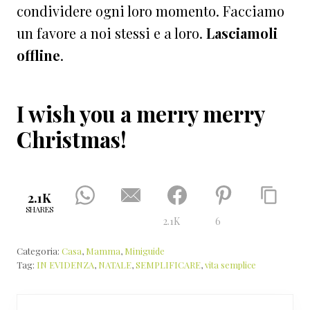
condividere ogni loro momento. Facciamo
un favore a noi stessi e a loro.
Lasciamoli
offline
.
I wish you a merry merry
Christmas!
2.1K
SHARES
2.1K
6
Categoria:
Casa
,
Mamma
,
Miniguide
Tag:
IN EVIDENZA
,
NATALE
,
SEMPLIFICARE
,
vita semplice