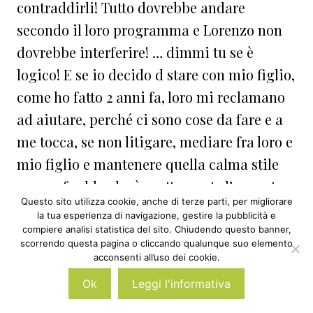
contraddirli! Tutto dovrebbe andare
secondo il loro programma e Lorenzo non
dovrebbe interferire! … dimmi tu se è
logico! E se io decido d stare con mio figlio,
come ho fatto 2 anni fa, loro mi reclamano
ad aiutare, perché ci sono cose da fare e a
me tocca, se non litigare, mediare fra loro e
mio figlio e mantenere quella calma stile
guerra fredda che è esattamente l’opposto
Questo sito utilizza cookie, anche di terze parti, per migliorare
della calda atmosfera natalizia!
la tua esperienza di navigazione, gestire la pubblicità e
compiere analisi statistica del sito. Chiudendo questo banner,
Rispondi
scorrendo questa pagina o cliccando qualunque suo elemento
acconsenti all’uso dei cookie.
Ok
Leggi l'informativa
Sere
15 Dicembre 2015 alle 14:49