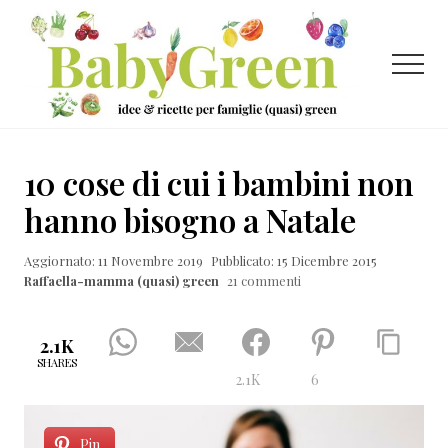
Menu
Passa
Passa
Passa
al
alla
al
contenuto
barra
piè
Menu
principale
laterale
di
primaria
pagina
Idee
e
10 cose di cui i bambini non
ricette
hanno bisogno a Natale
per
Aggiornato: 11 Novembre 2019
Pubblicato: 15 Dicembre 2015
famiglie
Raffaella-mamma (quasi) green
21 commenti
(quasi)
green
2.1K
SHARES
2.1K
6
Pin