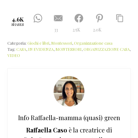
4.6K
SHARES
33
2.5K
2.0K
Categoria:
Giochi e libri
,
Montessori
,
Organizzazione casa
Tag:
CASA
,
IN EVIDENZA
,
MONTESSORI
,
ORGANIZZAZIONE CASA
,
VIDEO
Info
Raffaella-mamma (quasi) green
Raffaella Caso
è la creatrice di