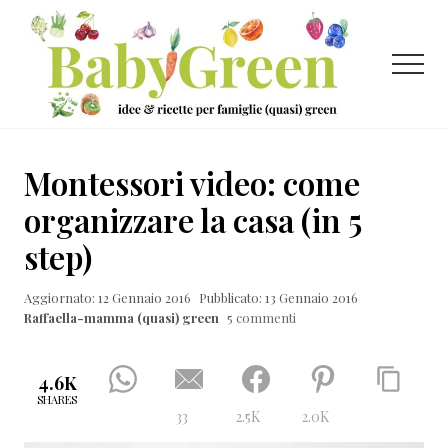
Menu
Passa
Passa
Passa
al
alla
al
contenuto
barra
piè
Menu
principale
laterale
di
primaria
pagina
Idee
e
Montessori video: come
ricette
organizzare la casa (in 5
per
step)
famiglie
(quasi)
Aggiornato: 12 Gennaio 2016
Pubblicato: 13 Gennaio 2016
Raffaella-mamma (quasi) green
5 commenti
green
4.6K
SHARES
33
2.5K
2.0K