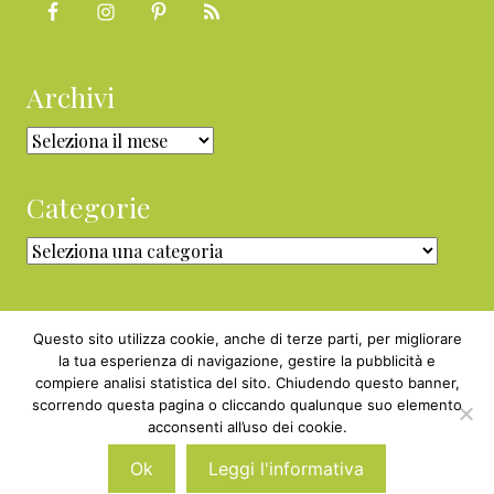
Archivi
Archivi
Categorie
Categorie
Questo sito utilizza cookie, anche di terze parti, per migliorare
la tua esperienza di navigazione, gestire la pubblicità e
compiere analisi statistica del sito. Chiudendo questo banner,
Copyright © 2010 - 2026 BabyGreen™ ·
scorrendo questa pagina o cliccando qualunque suo elemento
P.IVA 05829800969 · Webmaster
acconsenti all’uso dei cookie.
Nexnova.net
Ok
Leggi l'informativa