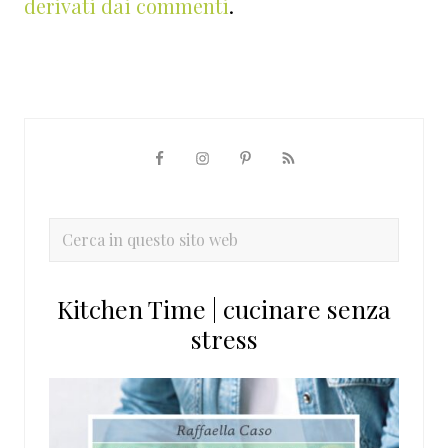
derivati dai commenti
.
Barra
laterale
primaria
Cerca
in
questo
Kitchen Time | cucinare senza
sito
stress
web