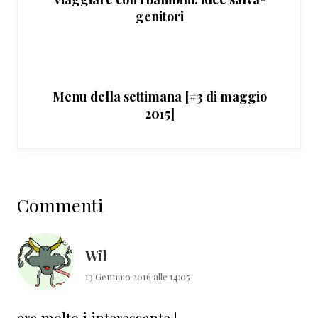
genitori
Menu della settimana [#3 di maggio
2015]
Interazioni
Commenti
del
lettore
Wil
13 Gennaio 2016 alle 14:05
era molto i interessante !