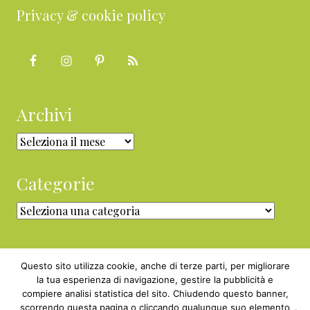
Privacy & cookie policy
Archivi
Archivi
Categorie
Categorie
Questo sito utilizza cookie, anche di terze parti, per migliorare
la tua esperienza di navigazione, gestire la pubblicità e
compiere analisi statistica del sito. Chiudendo questo banner,
Copyright © 2010 - 2026 BabyGreen™ ·
scorrendo questa pagina o cliccando qualunque suo elemento