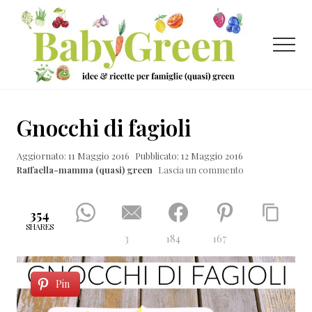
Menu
Passa
Passa
Passa
al
alla
al
contenuto
barra
piè
Menu
principale
laterale
di
primaria
pagina
Idee
e
Gnocchi di fagioli
ricette
Aggiornato: 11 Maggio 2016
Pubblicato: 12 Maggio 2016
per
Raffaella-mamma (quasi) green
Lascia un commento
famiglie
(quasi)
354
green
SHARES
3
184
167
Pin