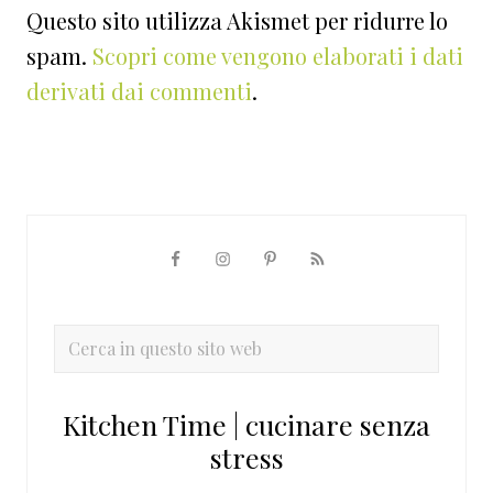
Questo sito utilizza Akismet per ridurre lo
spam.
Scopri come vengono elaborati i dati
derivati dai commenti
.
Barra
laterale
primaria
Cerca
in
questo
Kitchen Time | cucinare senza
sito
stress
web