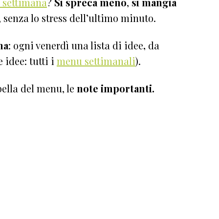
a settimana
?
Si spreca meno
,
si mangia
, senza lo stress dell’ultimo minuto.
na
: ogni venerdì una lista di idee
,
da
e idee: tutti i
menu settimanali
).
ella del menu, le
note
importanti.