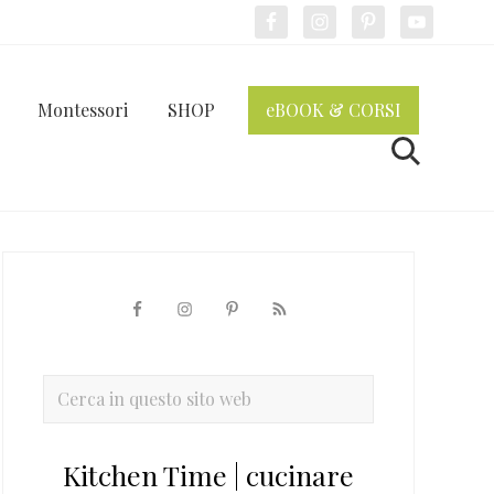
Bef
Hea
Montessori
SHOP
eBOOK & CORSI
Cerca
Barra
laterale
primaria
Cerca
in
questo
Kitchen Time | cucinare
sito