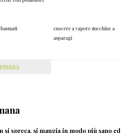
o basmati
cuocere a vapore zucchine a
asparagi
TTIMANA
imana
n si spreca
,
si mangia in modo più sano ed