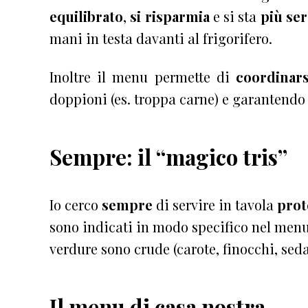
equilibrato
,
si risparmia
e si sta
più ser
mani in testa davanti al frigorifero.
Inoltre il menu permette di
coordinars
doppioni (es. troppa carne) e garantendo 
Sempre: il “magico tris”
Io cerco
sempre
di servire in tavola
prote
sono indicati in modo specifico nel menu,
verdure sono crude (carote, finocchi, seda
Il menu di casa nostra…