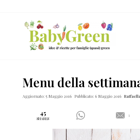
Skip
Passa
Passa
Passa
to
al
alla
al
right
contenuto
barra
piè
header
principale
laterale
di
navigation
primaria
pagina
Idee
e
Menu della settimana
ricette
per
Aggiornato: 5 Maggio 2016
Pubblicato: 6 Maggio 2016
Raffael
famiglie
(quasi)
45
1
SHARES
green