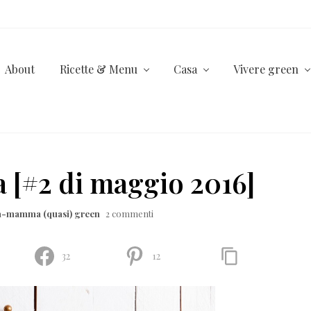
About
Ricette & Menu
Casa
Vivere green
 [#2 di maggio 2016]
la-mamma (quasi) green
2 commenti
32
12