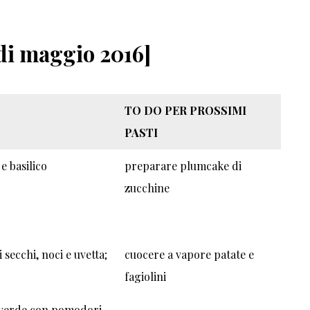
di maggio 2016]
TO DO PER PROSSIMI
PASTI
e basilico
preparare plumcake di
zucchine
 secchi, noci e uvetta;
cuocere a vapore patate e
fagiolini
a verde con pomodori