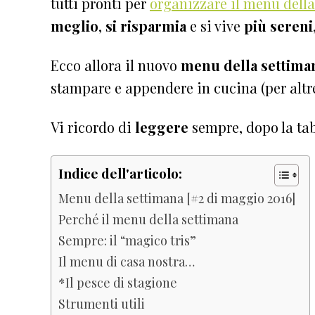
tutti pronti per
organizzare il menu dell
meglio
,
si risparmia
e si vive
più sereni
Ecco allora il nuovo
menu della settima
stampare e appendere in cucina
(per altr
Vi ricordo di
leggere
sempre, dopo la tab
Indice dell'articolo:
Menu della settimana [#2 di maggio 2016]
Perché il menu della settimana
Sempre: il “magico tris”
Il menu di casa nostra…
*Il pesce di stagione
Strumenti utili