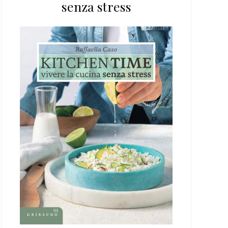
senza stress
web