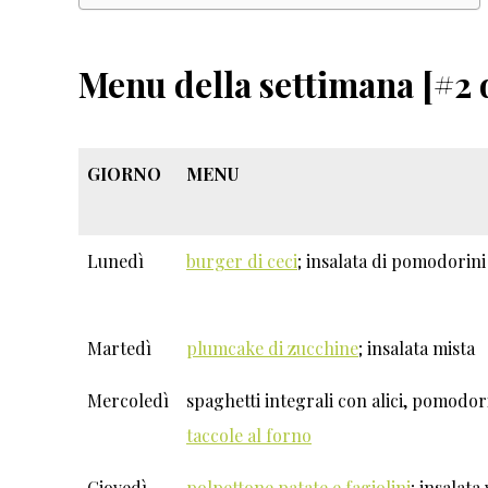
Menu della settimana [#2 
GIORNO
MENU
Lunedì
burger di ceci
; insalata di pomodorini 
Martedì
plumcake di zucchine
; insalata mista
Mercoledì
spaghetti integrali con alici, pomodori
taccole al forno
Giovedì
polpettone patate e fagiolini
; insalat