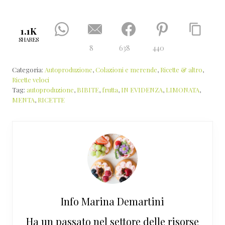
1.1K
SHARES
8
638
440
Categoria:
Autoproduzione
,
Colazioni e merende
,
Ricette & altro
,
Ricette veloci
Tag:
autoproduzione
,
BIBITE
,
frutta
,
IN EVIDENZA
,
LIMONATA
,
MENTA
,
RICETTE
Info
Marina Demartini
Ha un passato nel settore delle risorse