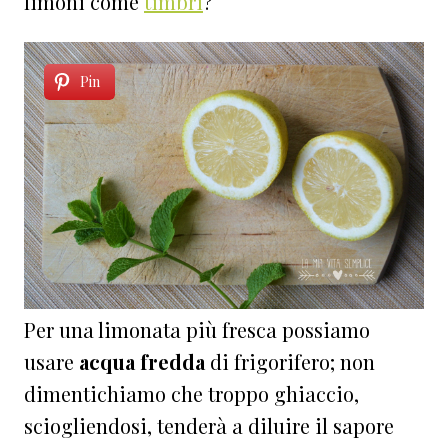
limoni come
timbri
?
Pin
Per una limonata più fresca possiamo
usare
acqua fredda
di frigorifero; non
dimentichiamo che troppo ghiaccio,
sciogliendosi, tenderà a diluire il sapore