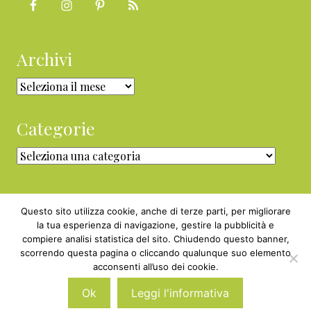
Archivi
Archivi
Categorie
Categorie
Questo sito utilizza cookie, anche di terze parti, per migliorare
la tua esperienza di navigazione, gestire la pubblicità e
compiere analisi statistica del sito. Chiudendo questo banner,
Copyright © 2010 - 2026 BabyGreen™ ·
scorrendo questa pagina o cliccando qualunque suo elemento
P.IVA 05829800969 · Webmaster
acconsenti all’uso dei cookie.
Nexnova.net
Ok
Leggi l'informativa