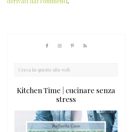
derivati dai commenti
.
Barra
laterale
primaria
Cerca
in
questo
Kitchen Time | cucinare senza
sito
stress
web