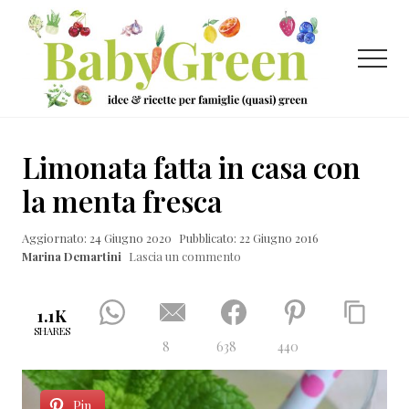
Menu
Passa
Passa
Passa
al
alla
al
contenuto
barra
piè
Menu
principale
laterale
di
primaria
pagina
Idee
e
Limonata fatta in casa con
ricette
la menta fresca
per
Aggiornato: 24 Giugno 2020
Pubblicato: 22 Giugno 2016
famiglie
Marina Demartini
Lascia un commento
(quasi)
green
1.1K
SHARES
8
638
440
Pin