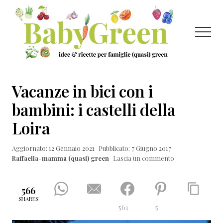
Menu
Passa
Passa
Passa
al
alla
al
contenuto
barra
piè
Menu
principale
laterale
di
primaria
pagina
Idee
e
Vacanze in bici con i
ricette
bambini: i castelli della
per
Loira
famiglie
(quasi)
Aggiornato: 12 Gennaio 2021
Pubblicato: 7 Giugno 2017
Raffaella-mamma (quasi) green
Lascia un commento
green
566
SHARES
561
5