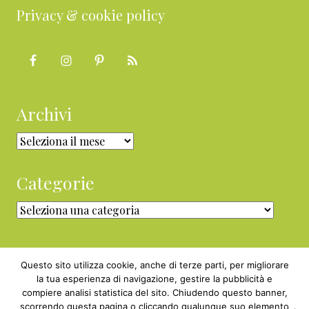
Privacy & cookie policy
Archivi
Archivi
Categorie
Categorie
Questo sito utilizza cookie, anche di terze parti, per migliorare
la tua esperienza di navigazione, gestire la pubblicità e
compiere analisi statistica del sito. Chiudendo questo banner,
Copyright © 2010 - 2026 BabyGreen™ ·
scorrendo questa pagina o cliccando qualunque suo elemento