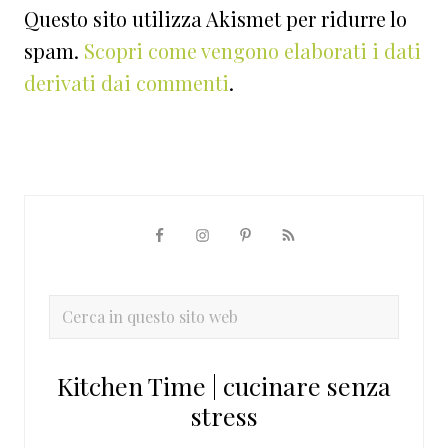
Questo sito utilizza Akismet per ridurre lo
spam.
Scopri come vengono elaborati i dati
derivati dai commenti
.
Barra
laterale
primaria
Cerca
in
questo
Kitchen Time | cucinare senza
sito
stress
web