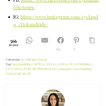
biketours/
IG:
https://www.instagram.com/cycland
o_clickandride/
566
SHARES
561
5
Categoria:
in evidenza
,
Viaggi
Tag:
bici
,
bicicletta
,
CASTELLI DELLA LOIRA
,
CICLOTURISMO
,
CYCLANDO
,
POST SPONSORIZZATO
,
viaggiare con i bambini
,
VIAGGIARE SLOW