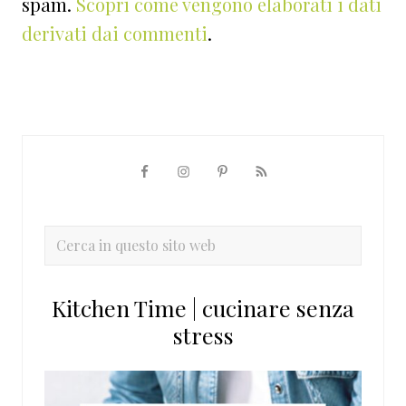
spam.
Scopri come vengono elaborati i dati
derivati dai commenti
.
Barra
laterale
primaria
Cerca
in
questo
Kitchen Time | cucinare senza
sito
stress
web