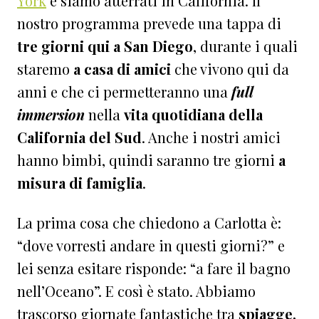
York
e siamo atterrati in California. Il
nostro programma prevede una tappa di
tre giorni qui a San Diego
, durante i quali
staremo
a casa di amici
che vivono qui da
anni e che ci permetteranno una
full
immersion
nella
vita quotidiana della
California del Sud
. Anche i nostri amici
hanno bimbi, quindi saranno tre giorni
a
misura di famiglia
.
La prima cosa che chiedono a Carlotta è:
“dove vorresti andare in questi giorni?” e
lei senza esitare risponde: “a fare il bagno
nell’Oceano”. E così è stato. Abbiamo
trascorso giornate fantastiche tra
spiagge,