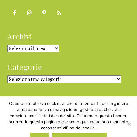
Archivi
Archivi
Categorie
Categorie
Questo sito utilizza cookie, anche di terze parti, per migliorare
la tua esperienza di navigazione, gestire la pubblicità e
compiere analisi statistica del sito. Chiudendo questo banner,
Copyright © 2010 - 2026 BabyGreen™ ·
scorrendo questa pagina o cliccando qualunque suo elemento
P.IVA 05829800969 · Webmaster
acconsenti all’uso dei cookie.