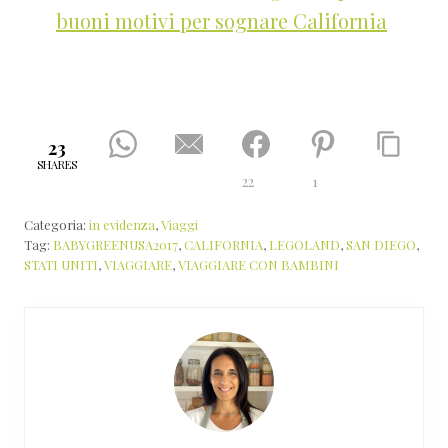
buoni motivi per sognare California
23
SHARES
22
1
Categoria:
in evidenza
,
Viaggi
Tag:
BABYGREENUSA2017
,
CALIFORNIA
,
LEGOLAND
,
SAN DIEGO
,
STATI UNITI
,
VIAGGIARE
,
VIAGGIARE CON BAMBINI