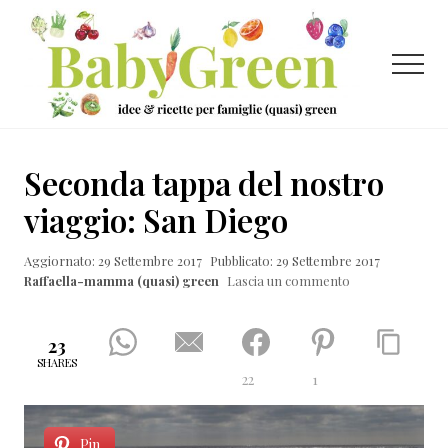
Menu
Passa
Passa
Passa
al
alla
al
contenuto
barra
piè
Menu
principale
laterale
di
primaria
pagina
Idee
e
Seconda tappa del nostro
ricette
viaggio: San Diego
per
Aggiornato: 29 Settembre 2017
Pubblicato: 29 Settembre 2017
famiglie
Raffaella-mamma (quasi) green
Lascia un commento
(quasi)
green
23
SHARES
22
1
Pin