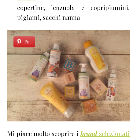
copertine, lenzuola e copripiumini,
pigiami, sacchi nanna
Pin
Mi piace molto scoprire i
brand
selezionati