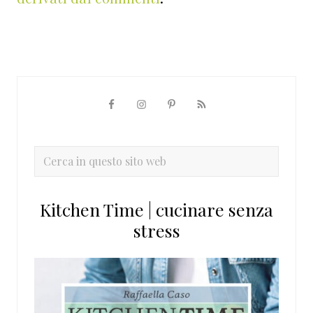
Barra
laterale
primaria
Cerca
in
questo
Kitchen Time | cucinare senza
sito
stress
web