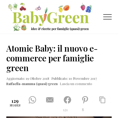
Menu
Passa
Passa
Passa
al
alla
al
contenuto
barra
piè
Menu
principale
laterale
di
primaria
pagina
Idee
e
Atomic Baby: il nuovo e-
ricette
commerce per famiglie
per
green
famiglie
(quasi)
Aggiornato: 19 Ottobre 2018
Pubblicato: 10 Novembre 2017
Raffaella-mamma (quasi) green
Lascia un commento
green
129
SHARES
121
8