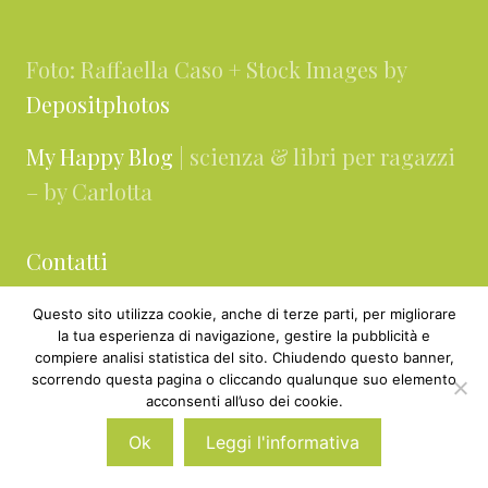
Footer
Foto: Raffaella Caso + Stock Images by
Depositphotos
My Happy Blog
| scienza & libri per ragazzi
– by Carlotta
Contatti
About
Questo sito utilizza cookie, anche di terze parti, per migliorare
la tua esperienza di navigazione, gestire la pubblicità e
compiere analisi statistica del sito. Chiudendo questo banner,
Collaborazioni & Media Kit
scorrendo questa pagina o cliccando qualunque suo elemento
acconsenti all’uso dei cookie.
Privacy & cookie policy
Ok
Leggi l'informativa