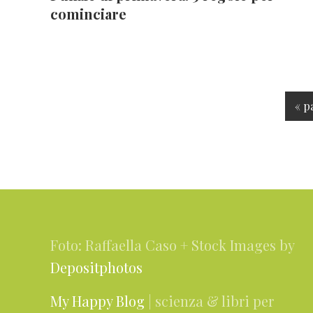
cominciare
V
«
p
a
i
a
l
Footer
l
a
Foto: Raffaella Caso + Stock Images by
Depositphotos
My Happy Blog
| scienza & libri per