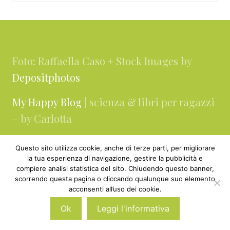
Footer
Foto: Raffaella Caso + Stock Images by
Depositphotos
My Happy Blog
| scienza & libri per ragazzi
– by Carlotta
Questo sito utilizza cookie, anche di terze parti, per migliorare
Contatti
la tua esperienza di navigazione, gestire la pubblicità e
compiere analisi statistica del sito. Chiudendo questo banner,
About
scorrendo questa pagina o cliccando qualunque suo elemento
acconsenti all’uso dei cookie.
Collaborazioni & Media Kit
Ok
Leggi l'informativa
Privacy & cookie policy