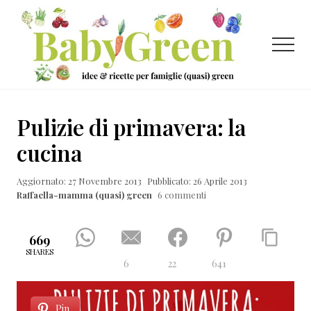
Menu
Passa
Passa
Passa
al
alla
al
contenuto
barra
piè
Menu
principale
laterale
di
primaria
pagina
Idee
e
Pulizie di primavera: la
ricette
cucina
per
Aggiornato: 27 Novembre 2013
Pubblicato: 26 Aprile 2013
famiglie
Raffaella-mamma (quasi) green
6 commenti
(quasi)
green
669
SHARES
6
22
641
Pin