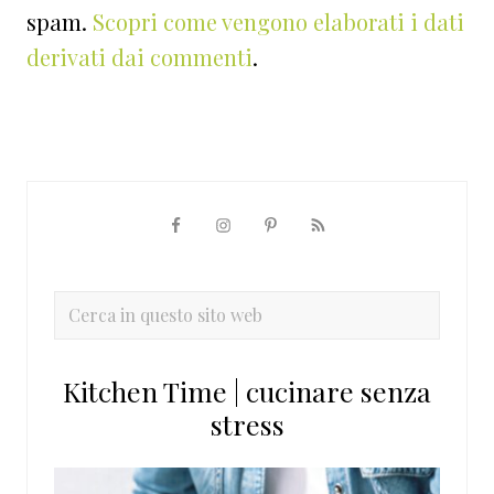
spam.
Scopri come vengono elaborati i dati
derivati dai commenti
.
Barra
laterale
primaria
Cerca
in
questo
Kitchen Time | cucinare senza
sito
stress
web