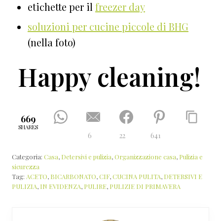
etichette per il
freezer day
soluzioni per cucine piccole di BHG
(nella foto)
Happy cleaning!
669
SHARES
6
22
641
Categoria:
Casa
,
Detersivi e pulizia
,
Organizzazione casa
,
Pulizia e
sicurezza
Tag:
ACETO
,
BICARBONATO
,
CIF
,
CUCINA PULITA
,
DETERSIVI E
PULIZIA
,
IN EVIDENZA
,
PULIRE
,
PULIZIE DI PRIMAVERA