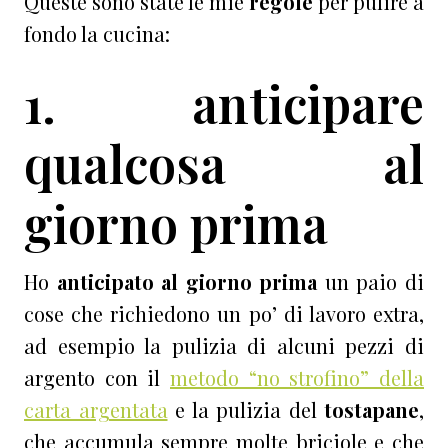
Queste sono state le mie
regole
per pulire a
fondo la cucina:
1. anticipare
qualcosa al
giorno prima
Ho
anticipato al giorno prima
un paio di
cose che richiedono un po’ di lavoro extra,
ad esempio la pulizia di alcuni pezzi di
argento con il
metodo “no strofino” della
carta argentata
e la pulizia del
tostapane
,
che accumula sempre molte briciole e che