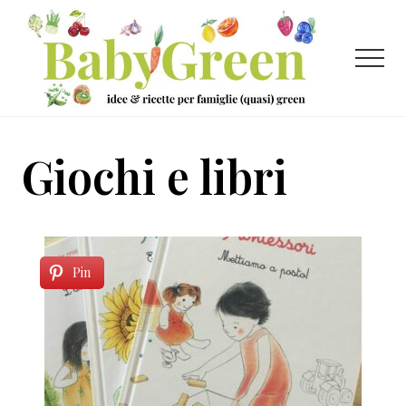
Menu
Passa
Passa
al
al
contenuto
piè
Menu
principale
di
pagina
Idee
e
Giochi e libri
ricette
per
famiglie
(quasi)
Pin
green