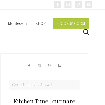
Bef
Hea
Montessori
SHOP
eBOOK & CORSI
Cerca
Barra
laterale
primaria
Cerca
in
questo
Kitchen Time | cucinare
sito