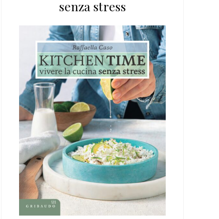
senza stress
web