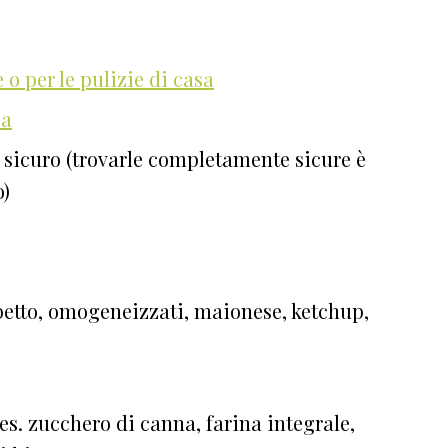
o per le pulizie di casa
sa
sicuro (trovarle completamente sicure è
o)
rbetto, omogeneizzati, maionese, ketchup,
es. zucchero di canna, farina integrale,