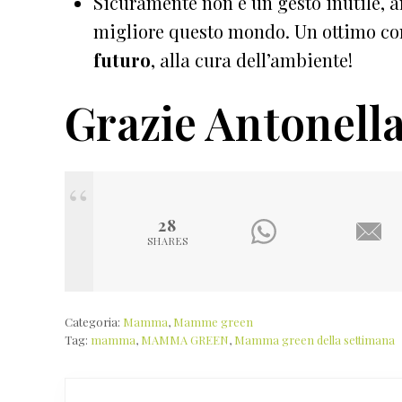
Sicuramente non è un gesto inutile, a
migliore questo mondo. Un ottimo co
futuro
, alla cura dell’ambiente!
Grazie Antonella
28
SHARES
Categoria:
Mamma
,
Mamme green
Tag:
mamma
,
MAMMA GREEN
,
Mamma green della settimana