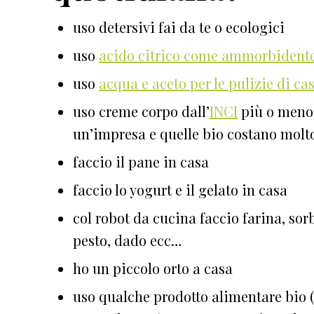
uso detersivi fai da te o ecologici
uso
acido citrico come ammorbidente 
uso
acqua e aceto per le pulizie di ca
uso creme corpo dall’
INCI
più o meno 
un’impresa e quelle bio costano molt
faccio il pane in casa
faccio lo yogurt e il gelato in casa
col robot da cucina faccio farina, so
pesto, dado ecc…
ho un piccolo orto a casa
uso qualche prodotto alimentare bio (