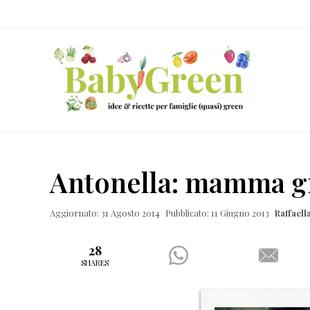
Skip
Passa
Passa
Passa
to
al
alla
al
right
contenuto
barra
piè
header
principale
laterale
di
navigation
primaria
pagina
Idee
e
Antonella: mamma gr
ricette
per
Aggiornato: 31 Agosto 2014
Pubblicato: 11 Giugno 2013
Raffael
famiglie
(quasi)
28
SHARES
green