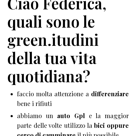
Ciao Federica,
quali sono le
green.itudini
della tua vita
quotidiana?
faccio molta attenzione a
differenziare
bene i rifiuti
abbiamo un
auto Gpl
e la maggior
parte delle volte utilizzo la
bici oppure
cerco di camminare
il più possibile