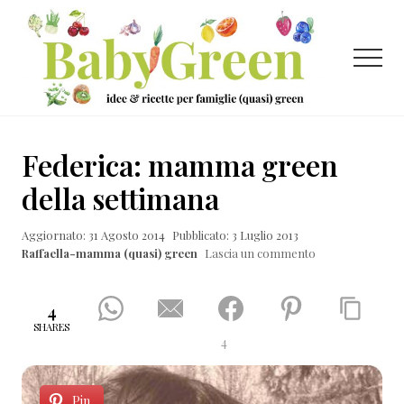
Menu
Passa
Passa
Passa
al
alla
al
contenuto
barra
piè
Menu
principale
laterale
di
primaria
pagina
Idee
e
Federica: mamma green
ricette
della settimana
per
Aggiornato: 31 Agosto 2014
Pubblicato: 3 Luglio 2013
famiglie
Raffaella-mamma (quasi) green
Lascia un commento
(quasi)
green
4
SHARES
4
Pin