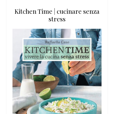
questo
Kitchen Time | cucinare senza
sito
stress
web