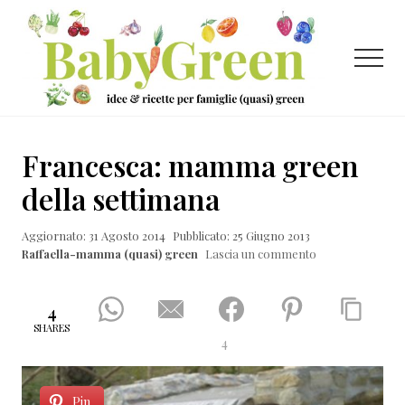
Menu
Passa
Passa
Passa
al
alla
al
contenuto
barra
piè
Menu
principale
laterale
di
primaria
pagina
Idee
e
Francesca: mamma green
ricette
della settimana
per
Aggiornato: 31 Agosto 2014
Pubblicato: 25 Giugno 2013
famiglie
Raffaella-mamma (quasi) green
Lascia un commento
(quasi)
green
4
SHARES
4
Pin