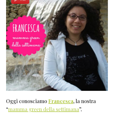
Oggi conosciamo
Francesca
, la nostra
“
mamma green della settimana
”.