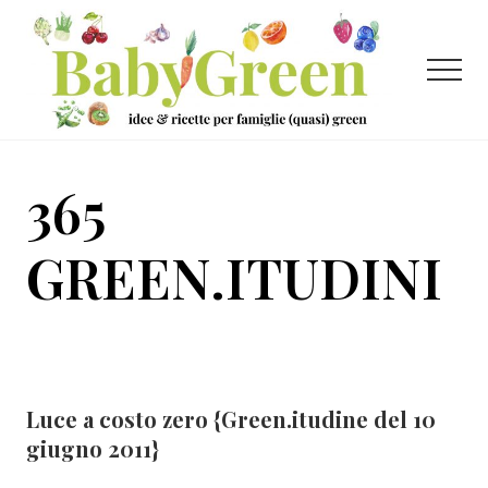
Menu
Passa
Passa
al
al
contenuto
piè
Menu
principale
di
pagina
Idee
e
365
ricette
per
GREEN.ITUDINI
famiglie
(quasi)
green
Luce a costo zero {Green.itudine del 10
giugno 2011}