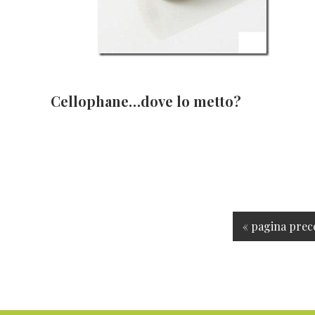
Cellophane…dove lo metto?
V
«
pagina prec
a
i
a
l