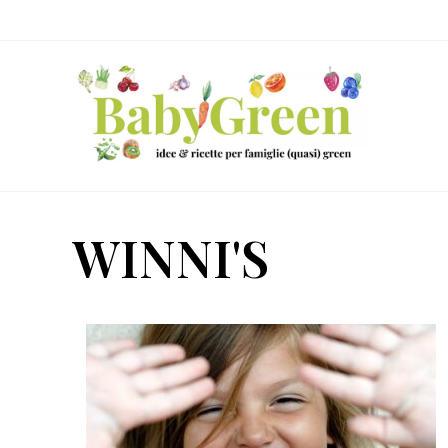
Skip
Passa
Passa
to
al
al
right
contenuto
piè
header
principale
di
navigation
pagina
Idee
e
WINNI'S
ricette
per
famiglie
(quasi)
green