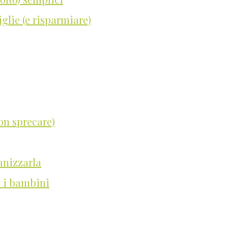
glie (e risparmiare)
on sprecare)
anizzarla
n i bambini