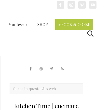
Bef
Hea
Montessori
SHOP
eBOOK & CORSI
Cerca
Barra
laterale
primaria
Cerca
in
questo
Kitchen Time | cucinare
sito