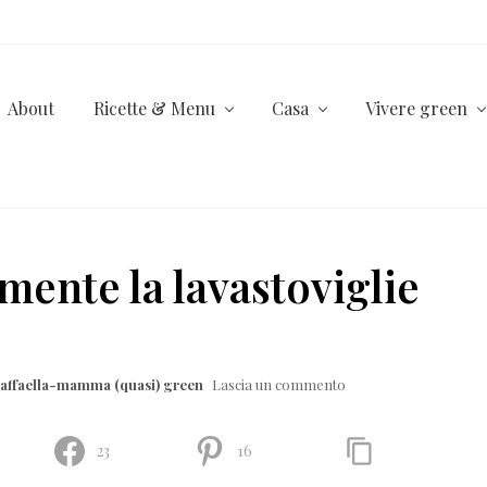
About
Ricette & Menu
Casa
Vivere green
ente la lavastoviglie
affaella-mamma (quasi) green
Lascia un commento
23
16