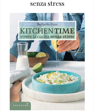
senza stress
web