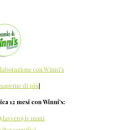
llaborazione con Winni’s
 saperne di più
]
rica 12 mesi con Winni’s:
(davvero) le mani
molto) semplici