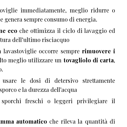
toviglie immediatamente, meglio ridurre o
e genera sempre consumo di energia.
ne eco
che ottimizza il ciclo di lavaggio ed
ura dell’ultimo risciacquo
n lavastoviglie occorre sempre
rimuovere i
to meglio utilizzare
un
tovagliolo di carta
,
o.
 usare
le dosi di detersivo strettamente
 sporco e la durezza dell’acqua
 sporchi freschi o leggeri privilegiare il
mma automatico
che rileva la quantità di