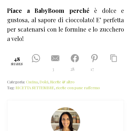
Piace a BabyBoom perché
è dolce e
gustosa, al sapore di cioccolato! E’ perfetta
per scatenarsi con le formine e lo zucchero
a velo!
48
SHARES
3
28
17
Categoria:
Cucina
,
Dolci
,
Ricette & altro
Tag:
RICETTA SETTEMBRE
,
ricette con pane raffermo