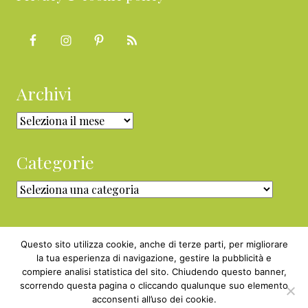
Archivi
Archivi
Categorie
Categorie
Questo sito utilizza cookie, anche di terze parti, per migliorare
la tua esperienza di navigazione, gestire la pubblicità e
compiere analisi statistica del sito. Chiudendo questo banner,
Copyright © 2010 - 2026 BabyGreen™ ·
scorrendo questa pagina o cliccando qualunque suo elemento
P.IVA 05829800969 · Webmaster
acconsenti all’uso dei cookie.