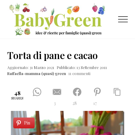
Menu
Passa
Passa
Passa
al
alla
al
contenuto
barra
piè
Menu
principale
laterale
di
primaria
pagina
Idee
e
Torta di pane e cacao
ricette
Aggiornato: 31 Marzo 2021
Pubblicato: 13 Settembre 2011
per
Raffaella-mamma (quasi) green
11 commenti
famiglie
(quasi)
48
green
SHARES
3
28
17
Pin