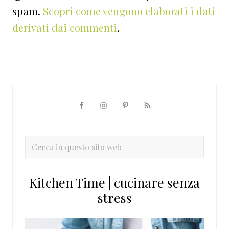
spam.
Scopri come vengono elaborati i dati
derivati dai commenti
.
Barra
laterale
primaria
Cerca
in
questo
Kitchen Time | cucinare senza
sito
stress
web