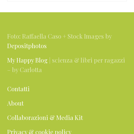
Footer
Foto: Raffaella Caso + Stock Images by
Depositphotos
My Happy Blog
| scienza & libri per ragazzi
– by Carlotta
Contatti
About
Collaborazioni & Media Kit
Privacy & cookie policy