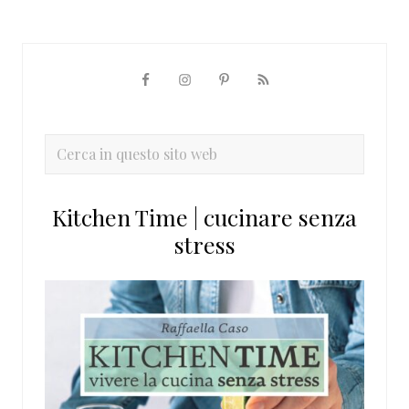
Barra
laterale
primaria
Cerca
in
questo
Kitchen Time | cucinare senza
sito
stress
web