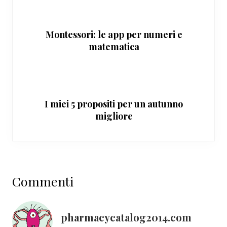
Montessori: le app per numeri e
matematica
I miei 5 propositi per un autunno
migliore
Interazioni
Commenti
del
lettore
pharmacycatalog2014.com