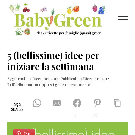
Menu
Passa
Passa
Passa
al
alla
al
contenuto
barra
piè
Menu
principale
laterale
di
primaria
pagina
Idee
e
5 (bellissime) idee per
ricette
iniziare la settimana
per
Aggiornato: 3 Dicembre 2012
Pubblicato: 3 Dicembre 2012
famiglie
Raffaella-mamma (quasi) green
1 commento
(quasi)
green
252
SHARES
75
177
Pin