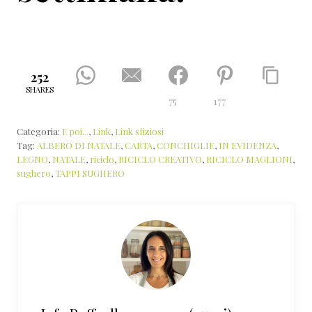
252
SHARES
75
177
Categoria:
E poi...
,
Link
,
Link sfiziosi
Tag:
ALBERO DI NATALE
,
CARTA
,
CONCHIGLIE
,
IN EVIDENZA
,
LEGNO
,
NATALE
,
riciclo
,
RICICLO CREATIVO
,
RICICLO MAGLIONI
,
sughero
,
TAPPI SUGHERO