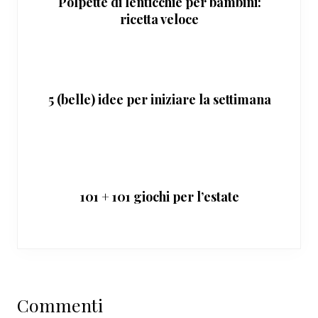
Polpette di lenticchie per bambini:
ricetta veloce
5 (belle) idee per iniziare la settimana
101 + 101 giochi per l’estate
Interazioni
Commenti
del