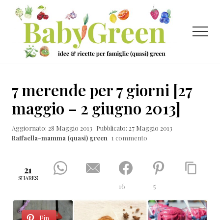
Menu
Passa
Passa
Passa
al
alla
al
contenuto
barra
piè
Menu
principale
laterale
di
primaria
pagina
Idee
e
7 merende per 7 giorni [27
ricette
maggio – 2 giugno 2013]
per
Aggiornato: 28 Maggio 2013
Pubblicato: 27 Maggio 2013
famiglie
Raffaella-mamma (quasi) green
1 commento
(quasi)
green
21
SHARES
16
5
Pin