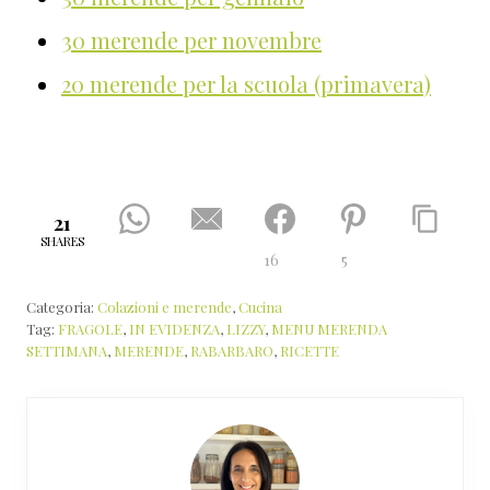
30 merende per novembre
20 merende per la scuola (primavera)
21
SHARES
16
5
Categoria:
Colazioni e merende
,
Cucina
Tag:
FRAGOLE
,
IN EVIDENZA
,
LIZZY
,
MENU MERENDA
SETTIMANA
,
MERENDE
,
RABARBARO
,
RICETTE