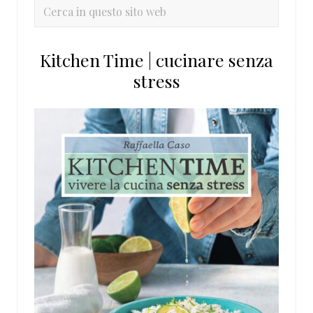
primaria
Cerca
in
questo
Kitchen Time | cucinare senza
sito
stress
web