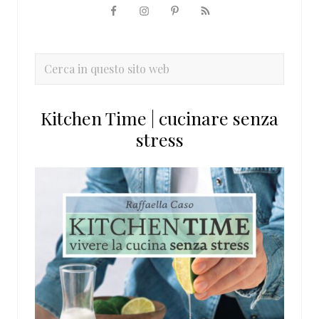
Barra
laterale
primaria
Cerca
in
questo
Kitchen Time | cucinare senza
sito
stress
web