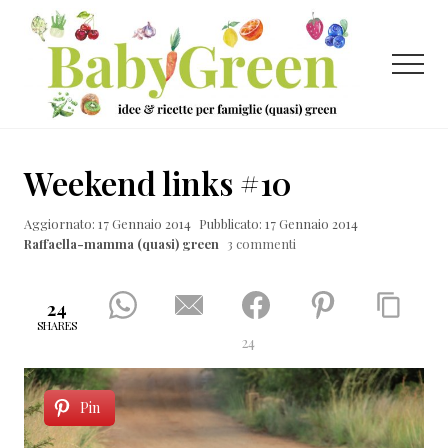
Menu
Passa
Passa
Passa
al
alla
al
contenuto
barra
piè
Menu
principale
laterale
di
primaria
pagina
Idee
e
Weekend links #10
ricette
Aggiornato: 17 Gennaio 2014
Pubblicato: 17 Gennaio 2014
per
Raffaella-mamma (quasi) green
3 commenti
famiglie
(quasi)
24
green
SHARES
24
Pin