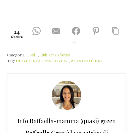
24
SHARES
24
Categoria:
E poi...
,
Link
,
Link sfiziosi
Tag:
IN EVIDENZA
,
LINK SFIZIOSI
,
WEEKEND LINKS
Info
Raffaella-mamma (quasi) green
Raffaella Caso
è la creatrice di