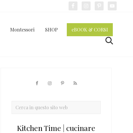
Bef
Hea
Montessori
SHOP
eBOOK & CORSI
Cerca
Barra
laterale
primaria
Cerca
in
questo
Kitchen Time | cucinare
sito