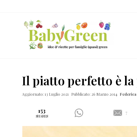
Skip
Passa
Passa
Passa
to
al
alla
al
right
contenuto
barra
piè
header
principale
laterale
di
navigation
primaria
pagina
Idee
e
Il piatto perfetto è la
ricette
per
Aggiornato: 13 Luglio 2021
Pubblicato: 26 Marzo 2014
Federica
famiglie
(quasi)
153
7
SHARES
green