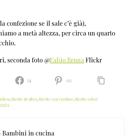
a confezione se il sale c’è già),
niamo a metà altezza, per circa un quarto
cchio.
ri, seconda foto @
Fabio Bruna
Flickr
24
122
itchen
,
Ricette & altro
,
Ricette con verdure
,
Ricette veloci
PIZZA
- Bambini in cucina