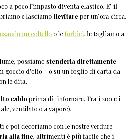
o a poco l’impasto diventa elastico. E’ il
riamo e lasciamo
lievitare
per un’ora circa.
usando un coltello
o le
forbici
, le tagliamo a
volume, possiamo
stenderla direttamente
 goccio d’olio – o su un foglio di carta da
on le dita.
lto caldo
prima di infornare. T
ra i 200 e i
ale, ventilato o a vapore).
ti e poi decoriamo con le nostre verdure
la alla fine
, altrimenti è più facile che i