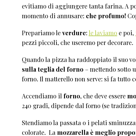
evitiamo di aggiungere tanta farina. A poc
momento di annusare:
che profumo!
Cop
Prepariamo le
verdure
:
le laviamo
e poi,
pezzi piccoli, che useremo per decorare.
Quando la pizza ha raddoppiato il suo 
sulla teglia del forno
– mettendo sotto un
forno. Il matterello non serve: si fa tutto c
Accendiamo il
forno
, che deve essere
mo
240 gradi, dipende dal forno (se tradizion
Stendiamo la passata o i pelati sminuzza
colorate. La
mozzarella è meglio propor