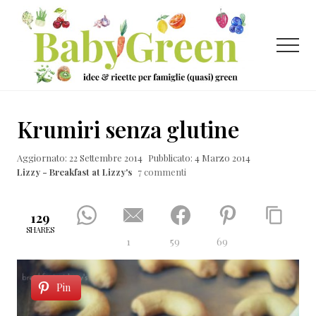
Menu
Passa
Passa
Passa
al
alla
al
contenuto
barra
piè
Menu
principale
laterale
di
primaria
pagina
Idee
e
Krumiri senza glutine
ricette
Aggiornato: 22 Settembre 2014
Pubblicato: 4 Marzo 2014
per
Lizzy - Breakfast at Lizzy's
7 commenti
famiglie
(quasi)
129
green
SHARES
1
59
69
Pin