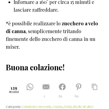
Infornare a 160° per circa 15 minuti e
lasciare raffreddare.
*è possibile realizzare lo
zucchero a velo
di canna
, semplicemente tritando
finemente dello zucchero di canna in un
mixer.
Buona colazione!
129
SHARES
1
59
69
Categoria:
Colazioni e merende
,
Cucina
,
Dolci
,
Ricette & altro