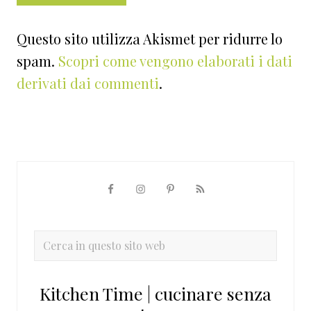
Questo sito utilizza Akismet per ridurre lo
spam.
Scopri come vengono elaborati i dati
derivati dai commenti
.
Barra
laterale
primaria
Cerca
in
questo
Kitchen Time | cucinare senza
sito
web