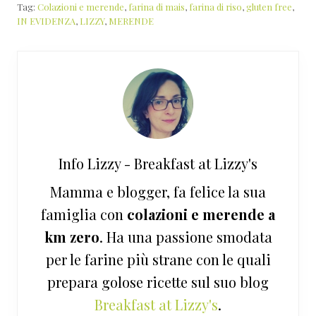
Tag:
Colazioni e merende
,
farina di mais
,
farina di riso
,
gluten free
,
IN EVIDENZA
,
LIZZY
,
MERENDE
Info
Lizzy - Breakfast at Lizzy's
Mamma e blogger, fa felice la sua
famiglia con
colazioni e merende a
km zero
. Ha una passione smodata
per le farine più strane con le quali
prepara golose ricette sul suo blog
Breakfast at Lizzy's
.