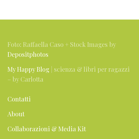
i
i
a
n
n
l
Footer
a
a
l
a
Foto: Raffaella Caso + Stock Images by
Depositphotos
My Happy Blog
| scienza & libri per ragazzi
– by Carlotta
Contatti
About
Collaborazioni & Media Kit