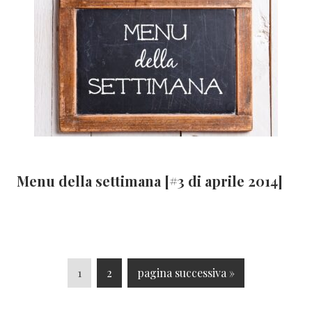
Menu della settimana [#3 di aprile 2014]
P
P
V
1
2
pagina successiva »
a
a
a
g
g
i