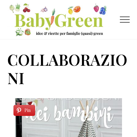
Menu
Passa
Passa
al
al
contenuto
piè
Menu
principale
di
pagina
Idee
e
COLLABORAZIO
ricette
per
NI
famiglie
(quasi)
green
Pin