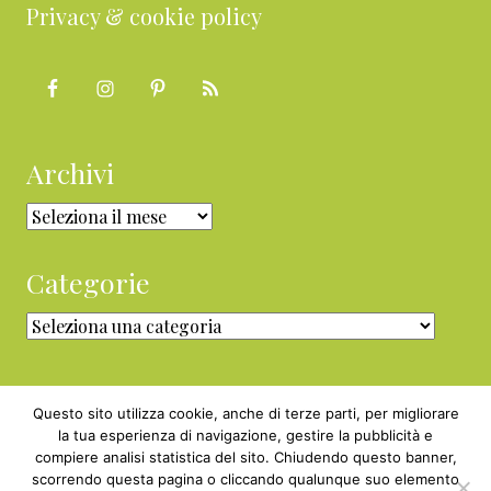
Privacy & cookie policy
Archivi
Archivi
Categorie
Categorie
Questo sito utilizza cookie, anche di terze parti, per migliorare
la tua esperienza di navigazione, gestire la pubblicità e
compiere analisi statistica del sito. Chiudendo questo banner,
Copyright © 2010 - 2026 BabyGreen™ ·
scorrendo questa pagina o cliccando qualunque suo elemento