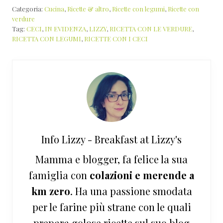
Categoria:
Cucina
,
Ricette & altro
,
Ricette con legumi
,
Ricette con
verdure
Tag:
CECI
,
IN EVIDENZA
,
LIZZY
,
RICETTA CON LE VERDURE
,
RICETTA CON LEGUMI
,
RICETTE CON I CECI
Info
Lizzy - Breakfast at Lizzy's
Mamma e blogger, fa felice la sua
famiglia con
colazioni e merende a
km zero
. Ha una passione smodata
per le farine più strane con le quali
prepara golose ricette sul suo blog