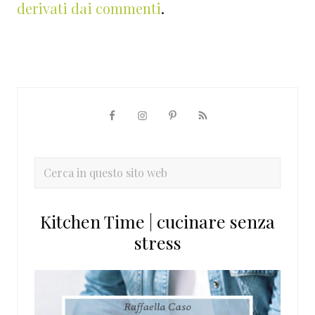
derivati dai commenti
.
Barra
laterale
primaria
Cerca
in
questo
Kitchen Time | cucinare senza
sito
stress
web