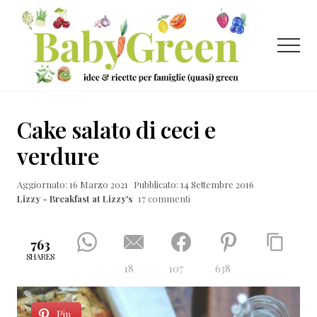
Menu
Passa
Passa
Passa
al
alla
al
contenuto
barra
piè
Menu
principale
laterale
di
primaria
pagina
Idee
e
Cake salato di ceci e
ricette
verdure
per
Aggiornato: 16 Marzo 2021
Pubblicato: 14 Settembre 2016
famiglie
Lizzy - Breakfast at Lizzy's
17 commenti
(quasi)
green
763
SHARES
18
107
638
Pin