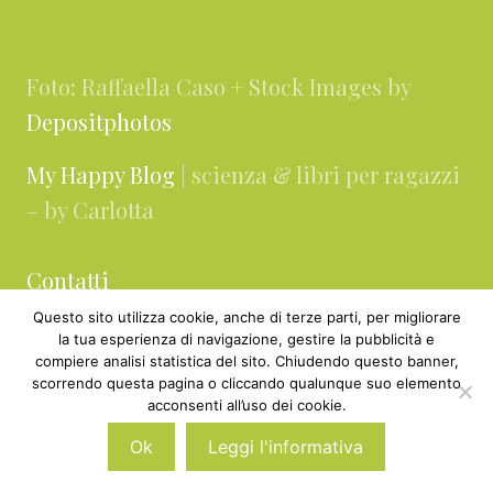
Footer
Foto: Raffaella Caso + Stock Images by
Depositphotos
My Happy Blog
| scienza & libri per ragazzi
– by Carlotta
Contatti
Questo sito utilizza cookie, anche di terze parti, per migliorare
About
la tua esperienza di navigazione, gestire la pubblicità e
compiere analisi statistica del sito. Chiudendo questo banner,
Collaborazioni & Media Kit
scorrendo questa pagina o cliccando qualunque suo elemento
acconsenti all’uso dei cookie.
Privacy & cookie policy
Ok
Leggi l'informativa