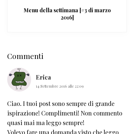
Menu della settimana [#3 di marzo
2016]
Interazioni
Commenti
del
lettore
Erica
14 Settembre 2016 alle 22:09
Ciao. I tuoi post sono sempre di grande
ispirazione! Complimenti! Non commento
quasi mai ma leggo sempre!
Volevo fare una domanda visto che leggo