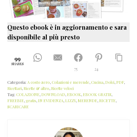
Questo ebook è in aggiornamento e sara
disponibile al più presto
99
SHARES
75
24
Categoria:
A costo zero
,
Colazioni e merende
,
Cucina
,
Dolci
,
PDF
,
Ricettari
,
Ricette & altro
,
Ricette veloci
Tag:
COLAZIONE
,
DOWNLOAD
,
EBOOK
,
EBOOK GRATIS
,
FREEBIE
,
gratis
,
IN EVIDENZA
,
LIZZY
,
MERENDE
,
RICETTE
,
SCARICARE