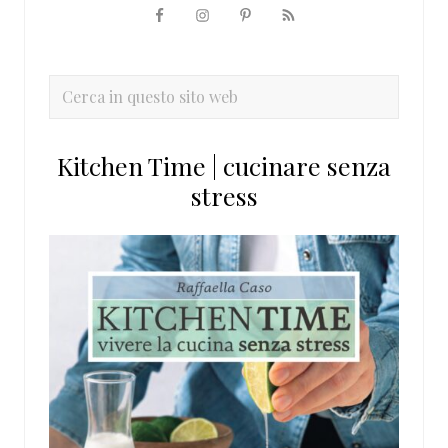
Barra
laterale
primaria
Cerca
in
questo
Kitchen Time | cucinare senza
sito
stress
web