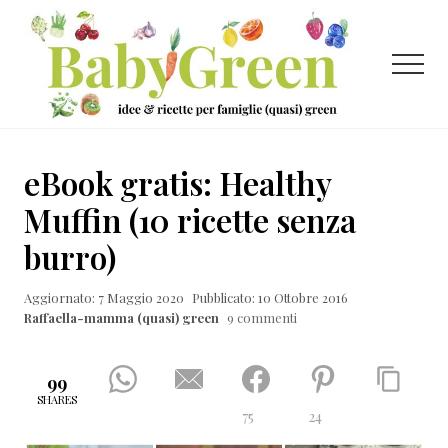
Menu
Passa
Passa
Passa
al
alla
al
contenuto
barra
piè
Menu
principale
laterale
di
primaria
pagina
Idee
e
eBook gratis: Healthy
ricette
Muffin (10 ricette senza
per
burro)
famiglie
(quasi)
Aggiornato: 7 Maggio 2020
Pubblicato: 10 Ottobre 2016
Raffaella-mamma (quasi) green
9 commenti
green
99
SHARES
75
24