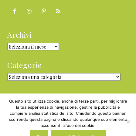
Archivi
Archivi
Categorie
Categorie
Questo sito utilizza cookie, anche di terze parti, per migliorare
la tua esperienza di navigazione, gestire la pubblicità e
compiere analisi statistica del sito. Chiudendo questo banner,
Copyright © 2010 - 2026 BabyGreen™ ·
scorrendo questa pagina o cliccando qualunque suo elemento
P.IVA 05829800969 · Webmaster
acconsenti all’uso dei cookie.
Nexnova.net