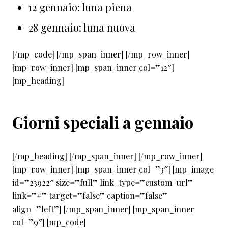
12 gennaio: luna piena
28 gennaio: luna nuova
[/mp_code] [/mp_span_inner] [/mp_row_inner]
[mp_row_inner] [mp_span_inner col=”12″]
[mp_heading]
Giorni speciali a gennaio
[/mp_heading] [/mp_span_inner] [/mp_row_inner]
[mp_row_inner] [mp_span_inner col=”3″] [mp_image
id=”23922″ size=”full” link_type=”custom_url”
link=”#” target=”false” caption=”false”
align=”left”] [/mp_span_inner] [mp_span_inner
col=”9″] [mp_code]