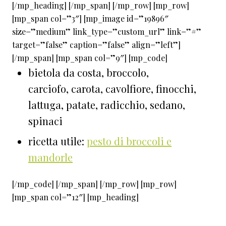
[/mp_heading] [/mp_span] [/mp_row] [mp_row]
[mp_span col=”3″] [mp_image id=”19896″
size=”medium” link_type=”custom_url” link=”#”
target=”false” caption=”false” align=”left”]
[/mp_span] [mp_span col=”9″] [mp_code]
bietola da costa, broccolo,
carciofo, carota, cavolfiore, finocchi,
lattuga, patate, radicchio, sedano,
spinaci
ricetta utile:
pesto di broccoli e
mandorle
[/mp_code] [/mp_span] [/mp_row] [mp_row]
[mp_span col=”12″] [mp_heading]