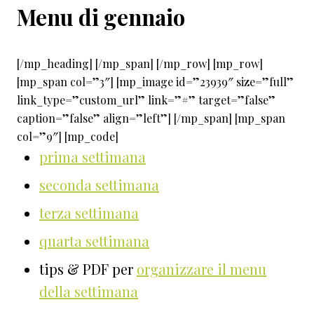
Menu di gennaio
[/mp_heading] [/mp_span] [/mp_row] [mp_row]
[mp_span col=”3″] [mp_image id=”23939″ size=”full”
link_type=”custom_url” link=”#” target=”false”
caption=”false” align=”left”] [/mp_span] [mp_span
col=”9″] [mp_code]
prima settimana
seconda settimana
terza settimana
quarta settimana
tips & PDF per
organizzare il menu
della settimana