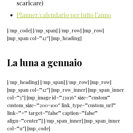
scaricare)
Planner/calendario per tutto l’anno
[/mp_code] [/mp_span] [/mp_row] [mp_row]
[mp_span col=”12″] [mp_heading]
La luna a gennaio
[/mp_heading] [/mp_span] [/mp_row] [mp_row]
[mp_span col=”12″] [mp_row_inner] [mp_span_inner
col=”3″] [mp_image id=”23936″ size=”custom”
custom_size=”200×100″ link_type=”custom_url”
link=”#” target=”false” caption=”false”
align=”center”] [/mp_span_inner] [mp_span_inner
col=”9″] [mp_code]