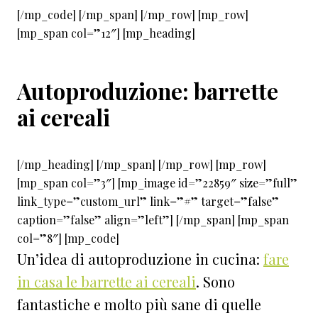
[/mp_code] [/mp_span] [/mp_row] [mp_row]
[mp_span col=”12″] [mp_heading]
Autoproduzione: barrette
ai cereali
[/mp_heading] [/mp_span] [/mp_row] [mp_row]
[mp_span col=”3″] [mp_image id=”22859″ size=”full”
link_type=”custom_url” link=”#” target=”false”
caption=”false” align=”left”] [/mp_span] [mp_span
col=”8″] [mp_code]
Un’idea di autoproduzione in cucina:
fare
in casa le barrette ai cereali
. Sono
fantastiche e molto più sane di quelle