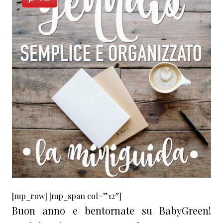
[mp_row] [mp_span col=”12″]
Buon anno e bentornate su BabyGreen!