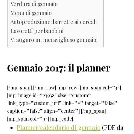
Verdura di gennaio
Menu di gennaio
Autoproduzione: barrette ai cereali
Lavoretti per bambini
Vi auguro un meraviglioso gennaio!
Gennaio 2017: il planner
[/mp_span] [/mp_row] [mp_row] [mp_span col=”3″]
[mp_image id=”23938″ size=”custom”
link_type=”custom_url” link=”#” target=”false”
caption=”false” align=”center”] [/mp_span]
[mp_span col=”9″] [mp_code]
Planner/calendario di gennaio
(PDF da