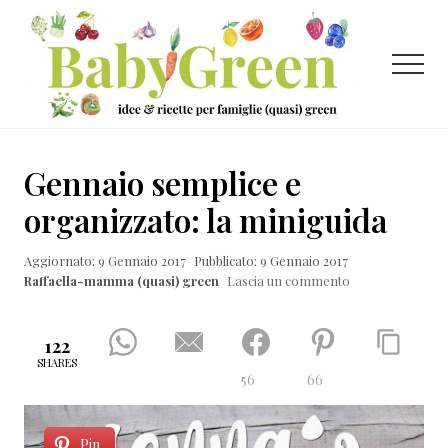
Menu
Passa
Passa
Passa
al
alla
al
contenuto
barra
piè
Menu
principale
laterale
di
primaria
pagina
Idee
e
Gennaio semplice e
ricette
organizzato: la miniguida
per
Aggiornato: 9 Gennaio 2017
Pubblicato: 9 Gennaio 2017
famiglie
Raffaella-mamma (quasi) green
Lascia un commento
(quasi)
green
122
SHARES
56
66
Pin