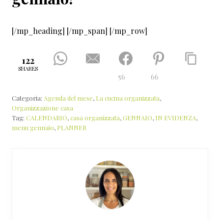
[/mp_heading] [/mp_span] [/mp_row]
122
SHARES
56
66
Categoria:
Agenda del mese
,
La cucina organizzata
,
Organizzazione casa
Tag:
CALENDARIO
,
casa organizzata
,
GENNAIO
,
IN EVIDENZA
,
menu gennaio
,
PLANNER