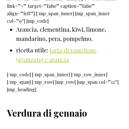
link=”#” target=”false” caption=”false”
align=”left”] [/mp_span_inner] [mp_span_inner
col=”9″] [mp_code]
Arancia, clementina, kiwi, limone,
mandarino, pera, pompelmo.
ricetta utile:
torta di panettone
(avanzato) e arancia
[/mp_code] [/mp_span_inner] [/mp_row_inner]
[/mp_span] [/mp_row] [mp_row] [mp_span col=”12″]
[mp_heading]
Verdura di gennaio