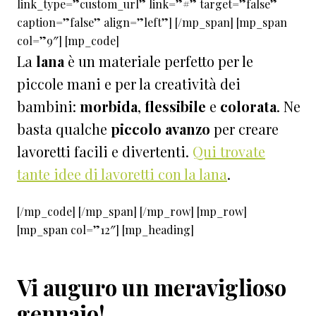
link_type=”custom_url” link=”#” target=”false”
caption=”false” align=”left”] [/mp_span] [mp_span
col=”9″] [mp_code]
La
lana
è un materiale perfetto per le
piccole mani e per la creatività dei
bambini:
morbida
,
flessibile
e
colorata
. Ne
basta qualche
piccolo avanzo
per creare
lavoretti facili e divertenti.
Qui trovate
tante idee di lavoretti con la lana
.
[/mp_code] [/mp_span] [/mp_row] [mp_row]
[mp_span col=”12″] [mp_heading]
Vi auguro un meraviglioso
gennaio!