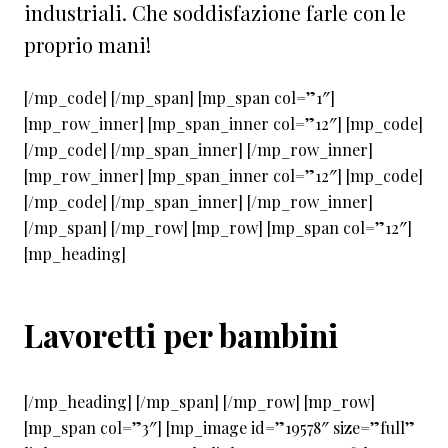
industriali. Che soddisfazione farle con le
proprio mani!
[/mp_code] [/mp_span] [mp_span col=”1″]
[mp_row_inner] [mp_span_inner col=”12″] [mp_code]
[/mp_code] [/mp_span_inner] [/mp_row_inner]
[mp_row_inner] [mp_span_inner col=”12″] [mp_code]
[/mp_code] [/mp_span_inner] [/mp_row_inner]
[/mp_span] [/mp_row] [mp_row] [mp_span col=”12″]
[mp_heading]
Lavoretti per bambini
[/mp_heading] [/mp_span] [/mp_row] [mp_row]
[mp_span col=”3″] [mp_image id=”19578″ size=”full”