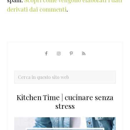
derivati dai commenti
.
Barra
laterale
primaria
Cerca
in
questo
Kitchen Time | cucinare senza
sito
stress
web