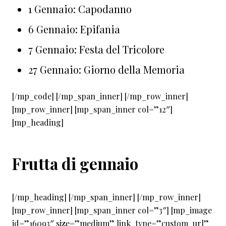
1 Gennaio: Capodanno
6 Gennaio: Epifania
7 Gennaio: Festa del Tricolore
27 Gennaio: Giorno della Memoria
[/mp_code] [/mp_span_inner] [/mp_row_inner]
[mp_row_inner] [mp_span_inner col=”12″]
[mp_heading]
Frutta di gennaio
[/mp_heading] [/mp_span_inner] [/mp_row_inner]
[mp_row_inner] [mp_span_inner col=”3″] [mp_image
id=”16093″ size=”medium” link_type=”custom_url”