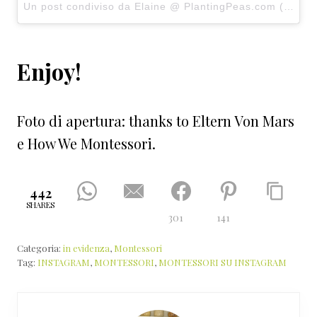
Un post condiviso da Elaine @ PlantingPeas.com (@elaineplantingpeas) in data:
Enjoy!
Foto di apertura: thanks to Eltern Von Mars
e How We Montessori.
442
SHARES
301
141
Categoria:
in evidenza
,
Montessori
Tag:
INSTAGRAM
,
MONTESSORI
,
MONTESSORI SU INSTAGRAM