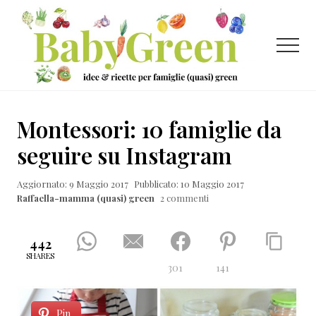
Menu
Passa
Passa
Passa
al
alla
al
contenuto
barra
piè
Menu
principale
laterale
di
primaria
pagina
Idee
e
Montessori: 10 famiglie da
ricette
seguire su Instagram
per
Aggiornato: 9 Maggio 2017
Pubblicato: 10 Maggio 2017
famiglie
Raffaella-mamma (quasi) green
2 commenti
(quasi)
green
442
SHARES
301
141
Pin