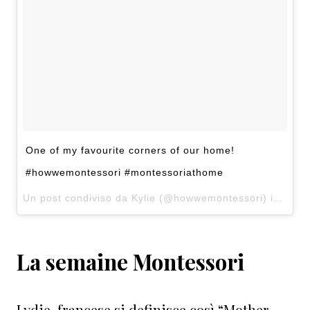
One of my favourite corners of our home!
#howwemontessori #montessoriathome
Un post condiviso da Kylie (@howwemontessori) in data:
La semaine Montessori
Lydie, francese,si definisce così “Mother,