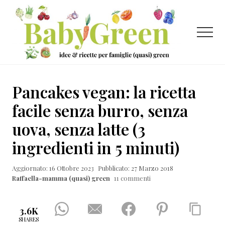
Menu
Passa
Passa
Passa
al
alla
al
contenuto
barra
piè
Menu
principale
laterale
di
primaria
pagina
Idee
e
Pancakes vegan: la ricetta
ricette
facile senza burro, senza
per
uova, senza latte (3
famiglie
ingredienti in 5 minuti)
(quasi)
green
Aggiornato: 16 Ottobre 2023
Pubblicato: 27 Marzo 2018
Raffaella-mamma (quasi) green
11 commenti
3.6K
SHARES