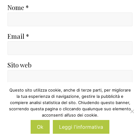
Nome
*
Email
*
Sito web
Questo sito utilizza cookie, anche di terze parti, per migliorare
la tua esperienza di navigazione, gestire la pubblicità e
Avvertimi via email in caso di risposte al
compiere analisi statistica del sito. Chiudendo questo banner,
scorrendo questa pagina o cliccando qualunque suo elemento
mio commento.
acconsenti all’uso dei cookie.
Ok
Leggi l'informativa
Avvertimi via email alla pubblicazione di