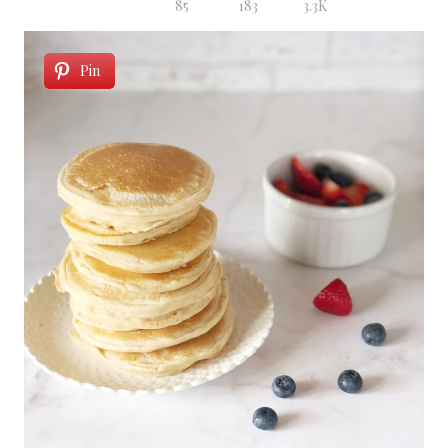
85
183
3.3K
Pin