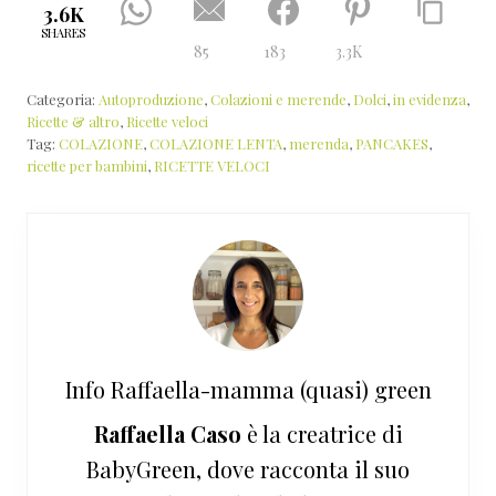
3.6K
SHARES
85
183
3.3K
Categoria:
Autoproduzione
,
Colazioni e merende
,
Dolci
,
in evidenza
,
Ricette & altro
,
Ricette veloci
Tag:
COLAZIONE
,
COLAZIONE LENTA
,
merenda
,
PANCAKES
,
ricette per bambini
,
RICETTE VELOCI
Info
Raffaella-mamma (quasi) green
Raffaella Caso
è la creatrice di
BabyGreen, dove racconta il suo