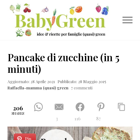
Menu
Passa
Passa
Passa
al
alla
al
contenuto
barra
piè
Menu
principale
laterale
di
primaria
pagina
Idee
e
Pancake di zucchine (in 5
ricette
minuti)
per
Aggiornato: 28 Aprile 2021
Pubblicato: 28 Maggio 2015
famiglie
Raffaella-mamma (quasi) green
7 commenti
(quasi)
green
206
SHARES
3
116
87
Pin