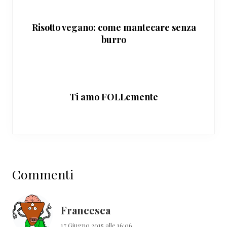
Risotto vegano: come mantecare senza
burro
Ti amo FOLLemente
Interazioni
Commenti
del
lettore
Francesca
17 Giugno 2015 alle 16:06