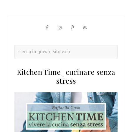
Barra
laterale
primaria
Cerca
in
questo
Kitchen Time | cucinare senza
sito
stress
web