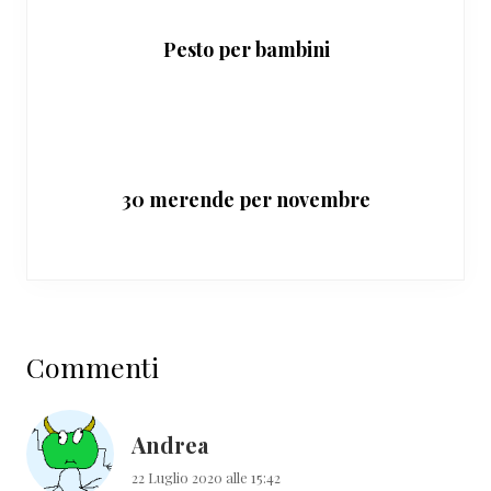
Pesto per bambini
30 merende per novembre
Interazioni
Commenti
del
lettore
Andrea
22 Luglio 2020 alle 15:42