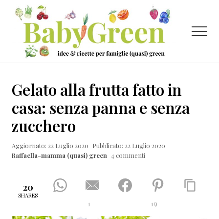
Menu
Passa
Passa
Passa
al
alla
al
contenuto
barra
piè
Menu
principale
laterale
di
primaria
pagina
Idee
e
Gelato alla frutta fatto in
ricette
casa: senza panna e senza
per
zucchero
famiglie
(quasi)
Aggiornato: 22 Luglio 2020
Pubblicato: 22 Luglio 2020
Raffaella-mamma (quasi) green
4 commenti
green
20
SHARES
1
19