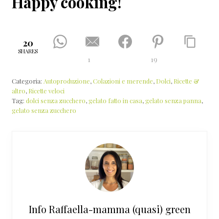
⁠Happy cooking!
20
SHARES
1
19
Categoria:
Autoproduzione
,
Colazioni e merende
,
Dolci
,
Ricette &
altro
,
Ricette veloci
Tag:
dolci senza zucchero
,
gelato fatto in casa
,
gelato senza panna
,
gelato senza zucchero
Info
Raffaella-mamma (quasi) green