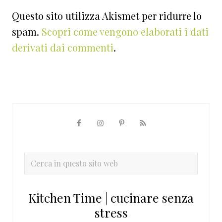
Questo sito utilizza Akismet per ridurre lo
spam.
Scopri come vengono elaborati i dati
derivati dai commenti
.
Barra
laterale
primaria
Cerca
in
questo
Kitchen Time | cucinare senza
sito
stress
web